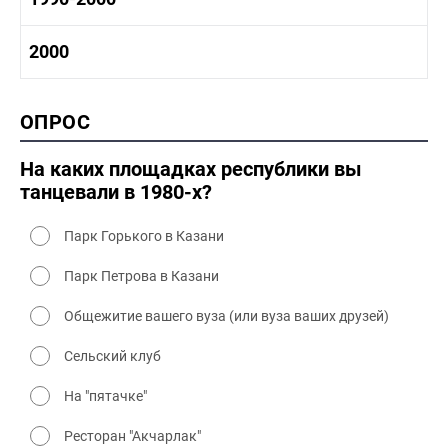
1980-1990 промышленность
1980-1990 культура
1990-2000 история
2000
1980 - 1990 быт
1990-2000 промышленность
1990-2000 культура
2000 история
ОПРОС
2000 промышленность
2000 культура
На каких площадках республики вы
танцевали в 1980-х?
Парк Горького в Казани
Парк Петрова в Казани
Общежитие вашего вуза (или вуза ваших друзей)
Сельский клуб
На "пятачке"
Ресторан "Акчарлак"