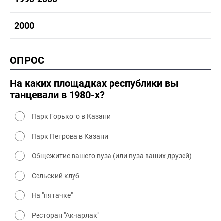
1980-1990 промышленность
1980-1990 культура
1990-2000 история
2000
1980 - 1990 быт
1990-2000 промышленность
1990-2000 культура
2000 история
ОПРОС
2000 промышленность
2000 культура
На каких площадках республики вы
танцевали в 1980-х?
Парк Горького в Казани
Парк Петрова в Казани
Общежитие вашего вуза (или вуза ваших друзей)
Сельский клуб
На "пятачке"
Ресторан "Акчарлак"