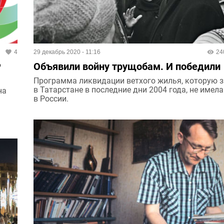
4
29 декабрь 2020 - 11:16
24
Р
Объявили войну трущобам. И победили
Программа ликвидации ветхого жилья, которую 
в Татарстане в последние дни 2004 года, не имел
на
в России.