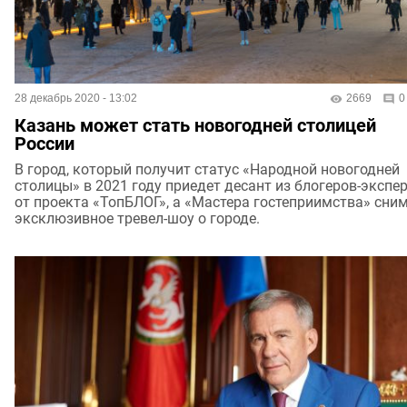
28 декабрь 2020 - 13:02
2669
0
Казань может стать новогодней столицей
России
В город, который получит статус «Народной новогодней
столицы» в 2021 году приедет десант из блогеров-экспе
от проекта «ТопБЛОГ», а «Мастера гостеприимства» сни
эксклюзивное тревел-шоу о городе.