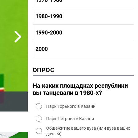
1960 - 1970 социальные объекты
1960-1970 промышленность
1970-1980 история
1980-1990
1960-1970 культура
1970-1980 промышленность
1970-1980 культура
1980 -1990 история
1990-2000
1970 - 1980 быт
1980-1990 промышленность
1980-1990 культура
1990-2000 история
2000
1980 - 1990 быт
1990-2000 промышленность
1990-2000 культура
2000 история
ОПРОС
2000 промышленность
2000 культура
На каких площадках республики
вы танцевали в 1980-х?
Парк Горького в Казани
Парк Петрова в Казани
Общежитие вашего вуза (или вуза ваших
друзей)