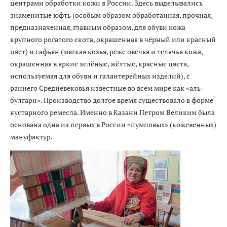
центрами обработки кожи в России. Здесь выделывались
знаменитые юфть (особым образом обработанная, прочная,
предназначенная, главным образом, для обуви кожа
крупного рогатого скота, окрашенная в чёрный или красный
цвет) и сафьян (мягкая козья, реже овечья и телячья кожа,
окрашенная в яркие зелёные, жёлтые, красные цвета,
используемая для обуви и галантерейных изделий), с
раннего Средневековья известные во всём мире как «аль-
булгари». Производство долгое время существовало в форме
кустарного ремесла. Именно в Казани Петром Великим была
основана одна из первых в России «пумповых» (кожевенных)
мануфактур.