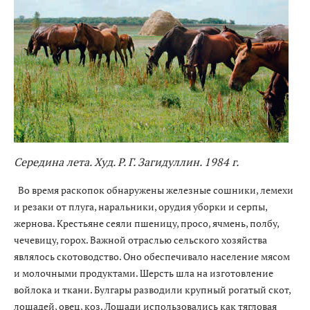
Середина лета. Худ. Р. Г. Загидуллин. 1984 г.
Во время раскопок обнаружены железные сошники, лемехи
и резаки от плуга, наральники, орудия уборки и серпы,
жернова. Крестьяне сеяли пшеницу, просо, ячмень, полбу,
чечевицу, горох. Важной отраслью сельского хозяйства
являлось скотоводство. Оно обеспечивало население мясом
и молочными продуктами. Шерсть шла на изготовление
войлока и ткани. Булгары разводили крупный рогатый скот,
лошадей, овец, коз. Лошади использовались как тягловая