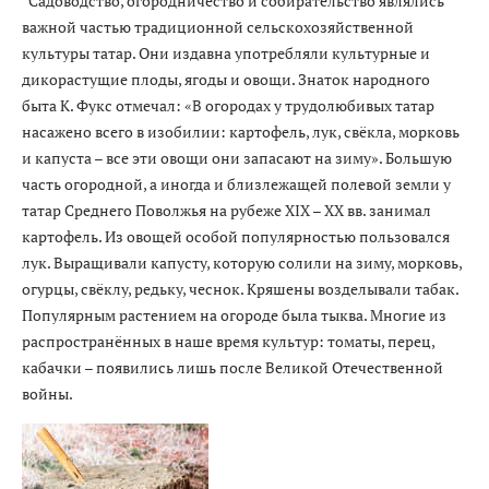
Садоводство, огородничество и собирательство являлись
важной частью традиционной сельскохозяйственной
культуры татар. Они издавна употребляли культурные и
дикорастущие плоды, ягоды и овощи. Знаток народного
быта К. Фукс отмечал: «В огородах у трудолюбивых татар
насажено всего в изобилии: картофель, лук, свёкла, морковь
и капуста – все эти овощи они запасают на зиму». Большую
часть огородной, а иногда и близлежащей полевой земли у
татар Среднего Поволжья на рубеже XIX – ХХ вв. занимал
картофель. Из овощей особой популярностью пользовался
лук. Выращивали капусту, которую солили на зиму, морковь,
огурцы, свёклу, редьку, чеснок. Кряшены возделывали табак.
Популярным растением на огороде была тыква. Многие из
распространённых в наше время культур: томаты, перец,
кабачки – появились лишь после Великой Отечественной
войны.