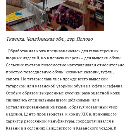
Ткачиха. Челябинская обл., дер. Попово
Обработанная кожа предназначалась для галантерейных,
шорных изделий, но в первую очередь – для выделки обуви.
Сельские кустари повсеместно изготавливали относительно
простую повседневную обувь: кожаные калоши, туфли,
сапоги. Но татары славились прежде всего выделкой
татарской или казанской узорной обуви из юфти и сафьяна.
Особым образом выкроенные кусочки разноцветной кожи
сшивались специальным швом шёлковыми или
металлизированными нитками, образуя мозаичный узор
изделия. Центр производства, к концу XIX в. принявшего
характер рассеянной мануфактуры, сосредотачивался в
Казани и в селениях Лаишевского и Казанского уездов. В