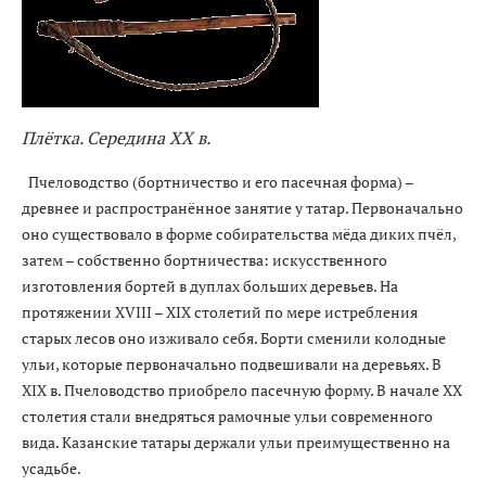
Плётка. Середина XX в.
Пчеловодство (бортничество и его пасечная форма) –
древнее и распространённое занятие у татар. Первоначально
оно существовало в форме собирательства мёда диких пчёл,
затем – собственно бортничества: искусственного
изготовления бортей в дуплах больших деревьев. На
протяжении ХVIII – ХIХ столетий по мере истребления
старых лесов оно изживало себя. Борти сменили колодные
ульи, которые первоначально подвешивали на деревьях. В
ХIХ в. Пчеловодство приобрело пасечную форму. В начале ХХ
столетия стали внедряться рамочные ульи современного
вида. Казанские татары держали ульи преимущественно на
усадьбе.