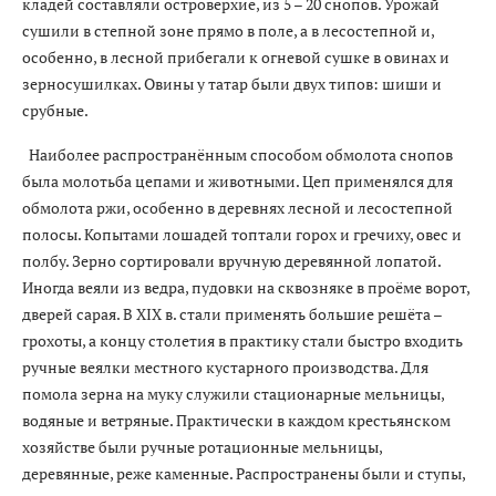
кладей составляли островерхие, из 5 – 20 снопов. Урожай
сушили в степной зоне прямо в поле, а в лесостепной и,
особенно, в лесной прибегали к огневой сушке в овинах и
зерносушилках. Овины у татар были двух типов: шиши и
срубные.
Наиболее распространённым способом обмолота снопов
была молотьба цепами и животными. Цеп применялся для
обмолота ржи, особенно в деревнях лесной и лесостепной
полосы. Копытами лошадей топтали горох и гречиху, овес и
полбу. Зерно сортировали вручную деревянной лопатой.
Иногда веяли из ведра, пудовки на сквозняке в проёме ворот,
дверей сарая. В XIX в. стали применять большие решёта –
грохоты, а концу столетия в практику стали быстро входить
ручные веялки местного кустарного производства. Для
помола зерна на муку служили стационарные мельницы,
водяные и ветряные. Практически в каждом крестьянском
хозяйстве были ручные ротационные мельницы,
деревянные, реже каменные. Распространены были и ступы,