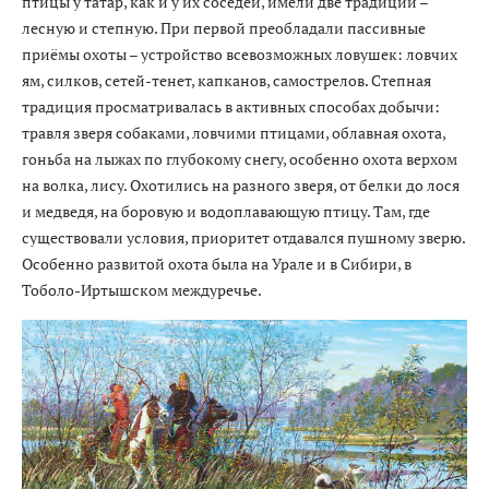
птицы у татар, как и у их соседей, имели две традиции –
лесную и степную. При первой преобладали пассивные
приёмы охоты – устройство всевозможных ловушек: ловчих
ям, силков, сетей-тенет, капканов, самострелов. Степная
традиция просматривалась в активных способах добычи:
травля зверя собаками, ловчими птицами, облавная охота,
гоньба на лыжах по глубокому снегу, особенно охота верхом
на волка, лису. Охотились на разного зверя, от белки до лося
и медведя, на боровую и водоплавающую птицу. Там, где
существовали условия, приоритет отдавался пушному зверю.
Особенно развитой охота была на Урале и в Сибири, в
Тоболо-Иртышском междуречье.