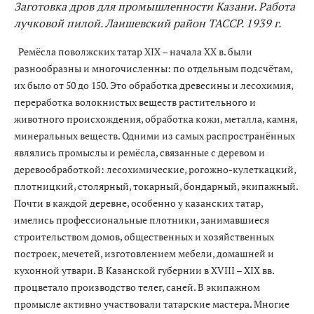
Заготовка дров для промышленности Казани. Работа
лучковой пилой. Лаишевский район ТАССР. 1939 г.
Ремёсла поволжских татар ХIХ – начала ХХ в. были
разнообразны и многочисленны: по отдельным подсчётам,
их было от 50 до 150. Это обработка древесины и лесохимия,
переработка волокнистых веществ растительного и
животного происхождения, обработка кожи, металла, камня,
минеральных веществ. Одними из самых распространённых
являлись промыслы и ремёсла, связанные с деревом и
деревообработкой: лесохимические, рогожно-кулеткацкий,
плотницкий, столярный, токарный, бондарный, экипажный.
Почти в каждой деревне, особенно у казанских татар,
имелись профессиональные плотники, занимавшиеся
строительством домов, общественных и хозяйственных
построек, мечетей, изготовлением мебели, домашней и
кухонной утвари. В Казанской губернии в ХVIII – ХIХ вв.
процветало производство телег, саней. В экипажном
промысле активно участвовали татарские мастера. Многие