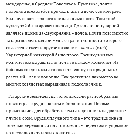
междуречье, в Среднем Поволжье и Прикамье, почти
половина всех хлебов приходилась на долю озимой ржи.
Большую часть ярового клина занимал овёс. Товарной
культурой была яровая пшеница. Довольно популярной
являлась пшеница-двузернянка – полба. Почти повсеместно
татары возделывали ячмень, о традиционности которого
свидетельствует и другое название –
ашлык
(хлеб).
Характерной культурой было просо. Гречиху в малых
количествах выращивали почти в каждом хозяйстве. Из
бобовых возделывали горох и чечевицу, из прядильных
растений – лён и коноплю. Как доступное лакомство во
многих хозяйствах выращивали подсолнечник.
Татарские земледельцы использовали разнообразный
инвентарь – орудия пахоты и боронования. Первые
применялись для обработки земли и делились на два типа:
плуги и сохи. Орудия плужного типа – это традиционный
тяжёлый деревянный плуг с колёсным передком и упряжкой
из нескольких тягловых животных.