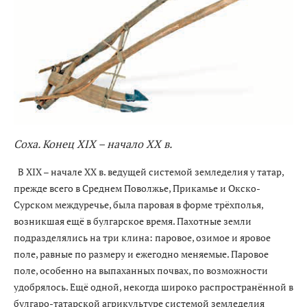
Соха. Конец XIX – начало XX в.
В XIX – начале ХХ в. ведущей системой земледелия у татар,
прежде всего в Среднем Поволжье, Прикамье и Окско-
Сурском междуречье, была паровая в форме трёхполья,
возникшая ещё в булгарское время. Пахотные земли
подразделялись на три клина: паровое, озимое и яровое
поле, равные по размеру и ежегодно меняемые. Паровое
поле, особенно на выпаханных почвах, по возможности
удобрялось. Ещё одной, некогда широко распространённой в
булгаро-татарской агрикультуре системой земледелия