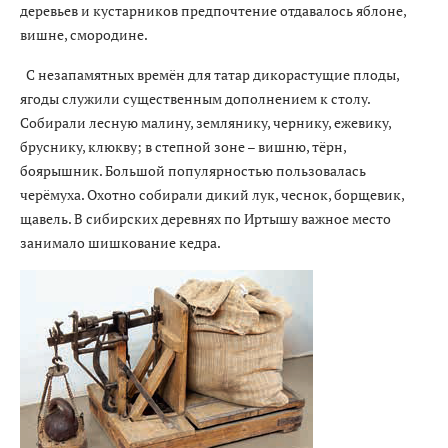
деревьев и кустарников предпочтение отдавалось яблоне,
вишне, смородине.
С незапамятных времён для татар дикорастущие плоды,
ягоды служили существенным дополнением к столу.
Собирали лесную малину, землянику, чернику, ежевику,
бруснику, клюкву; в степной зоне – вишню, тёрн,
боярышник. Большой популярностью пользовалась
черёмуха. Охотно собирали дикий лук, чеснок, борщевик,
щавель. В сибирских деревнях по Иртышу важное место
занимало шишкование кедра.