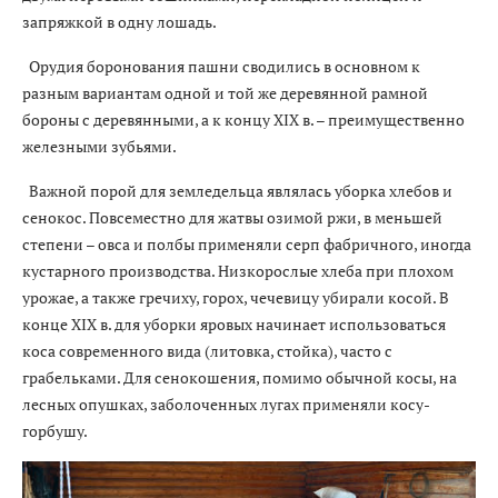
запряжкой в одну лошадь.
Орудия боронования пашни сводились в основном к
разным вариантам одной и той же деревянной рамной
бороны с деревянными, а к концу XIX в. – преимущественно
железными зубьями.
Важной порой для земледельца являлась уборка хлебов и
сенокос. Повсеместно для жатвы озимой ржи, в меньшей
степени – овса и полбы применяли серп фабричного, иногда
кустарного производства. Низкорослые хлеба при плохом
урожае, а также гречиху, горох, чечевицу убирали косой. В
конце XIX в. для уборки яровых начинает использоваться
коса современного вида (литовка, стойка), часто с
грабельками. Для сенокошения, помимо обычной косы, на
лесных опушках, заболоченных лугах применяли косу-
горбушу.