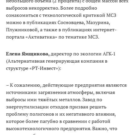
небольшого объёма (2 процента) с общей массой всех
выбросов некоррек­тно. Более подробно
ознакомиться с технологической критикой МСЗ
можно в публикациях Сосновцева, Мазурина,
Плужниковой, а также в публикациях ин­тернет-
портала «Активатика» по тематике МСЗ.
Елена Ямщикова,
директор по экологии АГК‑1
(Альтернативная генерирующая компания в
структуре «РТ-Инвест»):
–
К сожалению, действующие предприятия являются
источниками загрязнения атмосферы, включая
выбро­сы ими тяжёлых металлов. Завод по
энергоутилизации отходов призван решить
проблему полигонов и их не­гативного влияния,
которое более пагубно в сравнении с работой
высокотехнологичного предприятия. Важно, что