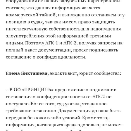
оборудования от наших зарубежных партнёров. Мы
считаем, что данная информация является
коммерческой тайной, и вынужденно отстаиваем эту
позицию в судах, так как имеем право защищать
интеллектуальную собственность для не­допущения
злоупотребления этой информацией третьими
лицами. По­этому АГК-1 и АГК-2, получая запросы на
полный пакет документации, просят подписывать
соглашение о конфиденциальности.
Елена Бикташева,
экоактивист, юрист сообщества:
– В ОО «ПРИНЦИПЪ» пред­ложение о подписании
согла­шения о конфиденциальности от АГК‑2 не
поступало. Более того, суд указал, что данное
требование незаконно. Документация долж­на быть
передана без каких‑либо условий. Кроме того,
информа­ция, касающаяся вреда здоровью, не может