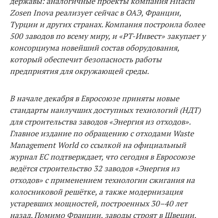
державы: аналогичные проекты компания Hitachi
Zosen Inova реализует сейчас в ОАЭ, Франции,
Турции и других странах. Компания построила более
500 заводов по всему миру, и «РТ-Инвест» закупает у
консорциума новейший состав обору­дования,
который обеспечит безопасность работы
предприятия для окружающей среды.
В начале декабря в Евросоюзе приняты новые
стандарты наи­лучших доступных технологий (НДТ)
для строительства заводов «Энергия из отходов».
Главное издание по обращению с отходами Waste
Management World со ссылкой на официальный
журнал ЕС подтверждает, что сегодня в Евросоюзе
ведётся строительство 32 заводов «Энергия из
отходов» с применением технологии сжи­гания на
колосниковой решётке, а также модернизация
устаревших мощностей, построенных 30–40 лет
назад. Помимо Франции, заводы строят в Швеции,