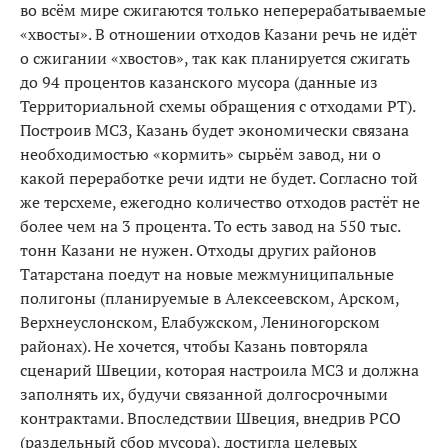
во всём мире сжигаются только неперераба­тываемые
«хвосты». В отношении отходов Казани речь не идёт
о сжигании «хвостов», так как планируется сжигать
до 94 процентов казанского мусора (данные из
Территориальной схемы обращения с отходами РТ).
Построив МСЗ, Казань будет экономически связана
необходимостью «кормить» сырьём завод, ни о
какой переработке речи идти не будет. Согласно той
же тер­схеме, ежегодно количество отходов растёт не
более чем на 3 процента. То есть завод на 550 тыс.
тонн Казани не нужен. Отходы других районов
Татарстана поедут на новые межмуниципальные
полигоны (пла­нируемые в Алексеевском, Арском,
Верхнеуслонском, Елабужском, Лениногорском
районах). Не хочется, чтобы Казань повторяла
сценарий Швеции, которая настроила МСЗ и должна
заполнять их, будучи свя­занной долгосрочными
контрактами. Впоследствии Швеция, внедрив РСО
(раздельный сбор мусора), до­стигла целевых