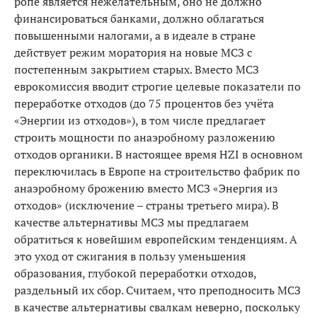
ропе является нежелательным, оно не должно
финан­сироваться банками, должно облагаться
повышен­ными налогами, а в идеале в стране
действует режим моратория на новые МСЗ с
постепенным закрытием старых. Вместо МСЗ
еврокомиссия вводит строгие целевые показатели по
переработке отходов (до 75 процентов без учёта
«Энергии из отходов»), в том числе предлагает
строить мощности по анаэробному разложению
отходов органики. В настоящее время HZI в основном
переключилась в Европе на строи­тельство фабрик по
анаэробному брожению вместо МСЗ «Энергия из
отходов» (исключение – страны третьего мира). В
качестве альтернативы МСЗ мы предлагаем
обратиться к новейшим европейским тенденциям. А
это уход от сжигания в пользу умень­шения
образования, глубокой переработки отходов,
раздельный их сбор. Считаем, что преподносить МСЗ
в качестве альтернативы свалкам неверно, по­скольку