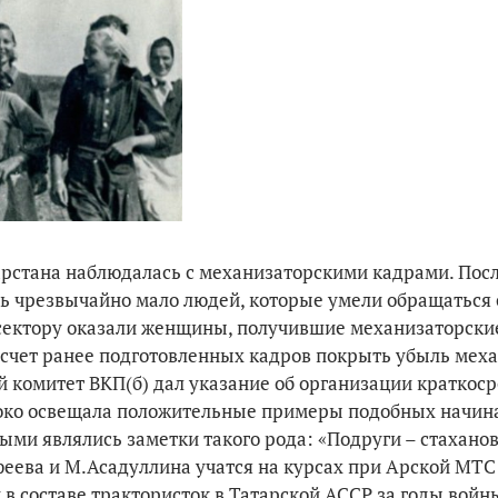
арстана наблюдалась с механизаторскими кадрами. Пос
ь чрезвычайно мало людей, которые умели обращаться 
 сектору оказали женщины, получившие механизаторски
 счет ранее подготовленных кадров покрыть убыль мех
ой комитет ВКП(б) дал указание об организации краткос
око осве­щала положительные примеры подобных начина
ыми являлись заметки такого рода: «Подруги – стахано
еева и М.Асадуллина учатся на курсах при Арской МТС 
в составе трактористок в Татарской АССР за годы войны