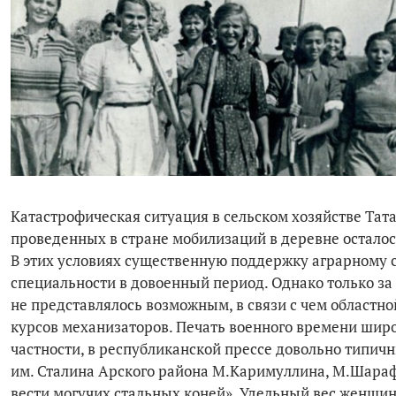
Катастрофическая ситуация в сельском хозяйстве Тат
проведенных в стране мобилизаций в деревне осталос
В этих условиях существенную поддержку аграрному
специальности в довоенный период. Однако только за
не представлялось возможным, в связи с чем областн
курсов механизаторов. Печать военного времени шир
частности, в республиканской прессе довольно типичн
им. Сталина Арского рай­она М.Каримуллина, М.Шараф
вести могучих стальных коней». Удельный вес женщин 