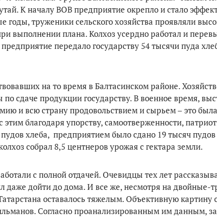
Чутай. К началу ВОВ предприятие окрепло и стало эффек
е годы, труженики сельского хозяйства проявляли выс
при выполнении плана. Колхоз усердно работал и перев
 предприятие передало государству 54 тысячи пуда хлеб
ствовавших на то время в Балтасинском районе. Хозяйст
 по сдаче продукции государству. В военное время, выс
рмию и всю страну продовольствием и сырьем – это была
 с этим благодаря упорству, самоотверженности, патрио
0 пудов хлеба, предприятием было сдано 19 тысяч пудов 
колхоз собрал 8,5 центнеров урожая с гектара земли.
аботали с полной отдачей. Очевидцы тех лет рассказыва
л даже дойти до дома. И все же, несмотря на двойные-
 Татарстана оставалось тяжелым. Объективную картину 
 Гильманов. Согласно проанализированным им данным, з