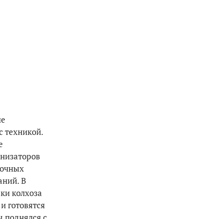
ле
с техникой.
е
анизаторов
рочных
ний. В
вки колхоза
и готовятся
 под­нялся с