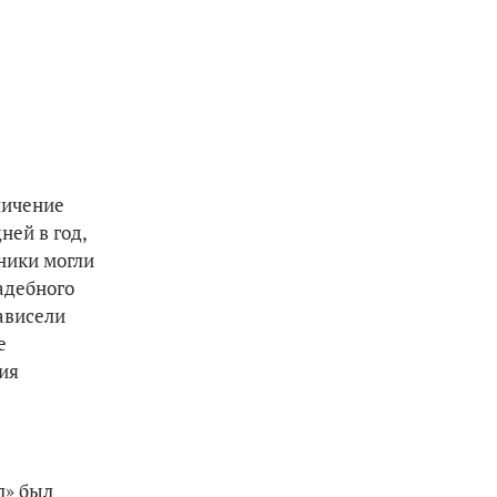
личение
ней в год,
ники могли
адебного
зависели
е
ия
л» был