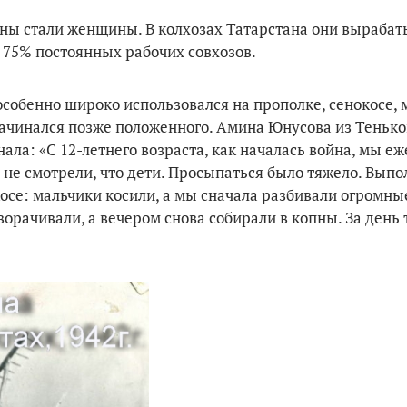
йны ста­ли женщины. В колхозах Татарстана они вырабат
и 75% постоянных рабочих совхозов.
особенно широко использовался на прополке, сенокосе, 
начинался позже положенного.
Амина Юнусова из Тенько
ала: «С 12-летнего возраста, как началась война, мы еж
а, не смотрели, что дети. Просыпаться было тяжело. Вып
осе: мальчики косили, а мы сначала разбивали огромн
ворачивали, а вечером снова собирали в копны. За день 