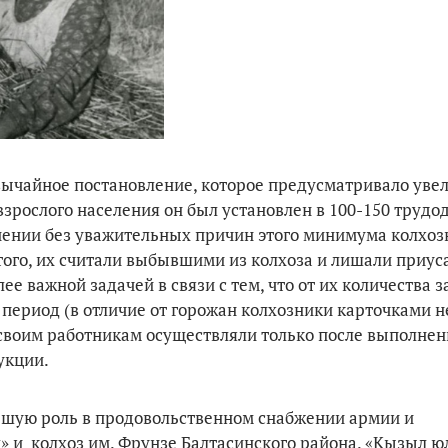
езвычайное постановление, которое предусматривало уве
рослого населения он был установлен в 100-150 трудо­д
лнении без уважительных причин этого минимума колхоз
того, их считали выбывшими из колхоза и лишали при­ус
е важной задачей в связи с тем, что от их количества 
период (в отличие от горожан колхозники карточками н
 своим работникам осуществляли только после выполнен
укции.
ьшую роль в продовольственном снабжении армии и
 и колхоз им. Фрунзе Балтасинского района. «Кызыл ю