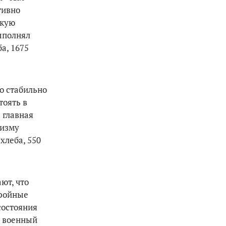
тивно
окую
ыполнял
а, 1675
во стабильно
тоять в
 главная
тизму
хлеба, 550
ют, что
тройные
состояния
а военный