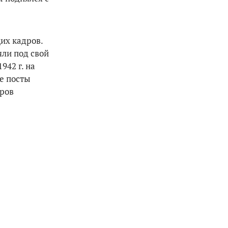
их кадров.
яли под свой
942 г. на
е посты
иров