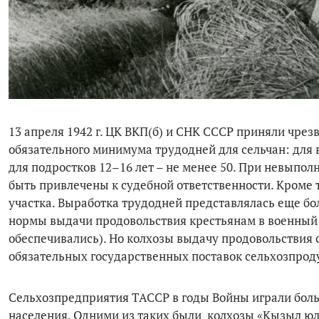
13 ап­реля 1942 г. ЦК ВКП(б) и СНК СССР приняли чр
обязательного минимума трудодней для сельчан: для вз
для подростков 12–16 лет – не менее 50. При невыпо
быть привлечены к судебной ответственности. Кроме 
участка. Выработка трудодней представлялась еще боле
нормы выдачи продовольствия крестьянам в военный 
обеспечивались). Но колхозы выдачу продовольствия
обязательных государственных поставок сельхозпрод
Сельхозпредприятия ТАССР в годы Войны играли бол
населения. Одними из таких были колхозы «Кызыл юл»