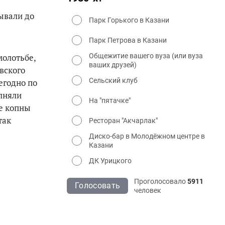
ывали до
Парк Горького в Казани
Парк Петрова в Казани
Общежитие вашего вуза (или вуза
молотьбе,
ваших друзей)
вского
Сельский клуб
егодно по
олняли
На "пятачке"
ые копны
так
Ресторан "Акчарлак"
Диско-бар в Молодёжном центре в
Казани
ДК Урицкого
Проголосовало
5911
Голосовать
человек