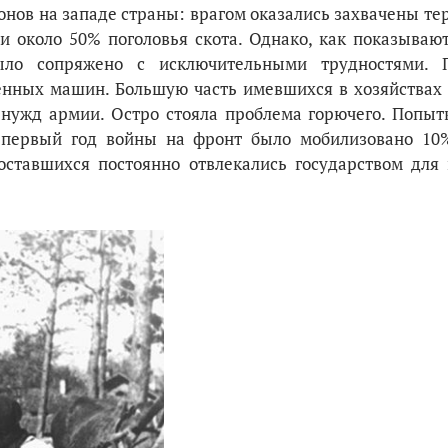
нов на западе страны: врагом оказались захвачены те
 около 50% поголовья скота. Однако, как показывают
­ло сопряжено с исключительными трудностями. П
венных машин. Большую часть имевшихся в хозяйствах 
нужд армии. Остро стояла проблема горючего. Попыт
 первый год войны на фронт было мобилизовано 10
оставшихся постоянно отвлекались государством для