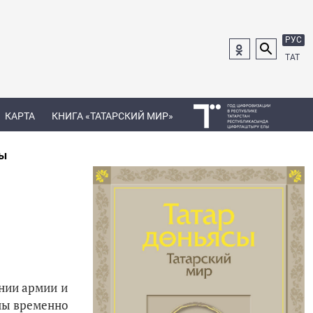
РУС
ТАТ
КАРТА
КНИГА «ТАТАРСКИЙ МИР»
ны
ении армии и
ны временно