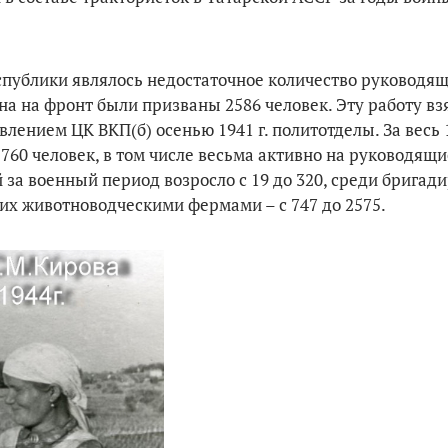
спублики являлось недостаточное количество руководящ
ана на фронт были призваны 2586 человек. Эту работу вз
ением ЦК ВКП(б) осенью 1941 г. политотделы. За весь 1
60 человек, в том числе весьма активно на руководящи
за военный период возросло с 19 до 320, среди бригад
щих животноводческими фермами – с 747 до 2575.