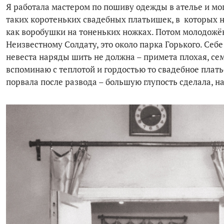
Я работала мастером по пошиву одежды в ателье и мог
таких коротеньких свадебных платьишек, в которых н
как воробушки на тоненьких ножках. Потом молодожё
Неизвестному Солдату, это около парка Горького. Себе
невеста наряды шить не должна – примета плохая, сем
вспоминаю с теплотой и гордостью то свадебное плать
порвала после развода – большую глупость сделала, на