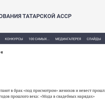
ЗОВАНИЯ ТАТАРСКОЙ АССР
КОНКУРСЫ
100 САМЫХ...
МЕДИАГАЛЕРЕЯ
СЛАЙДЫ
-х
упают в брак «под присмотром» женихов и невест прош
‑х годов прошлого века: «Мода в свадебных нарядах»