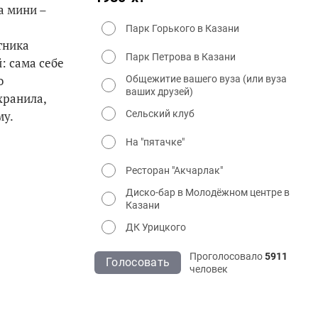
а мини –
Парк Горького в Казани
тника
Парк Петрова в Казани
: сама себе
о
Общежитие вашего вуза (или вуза
ваших друзей)
хранила,
Сельский клуб
му.
На "пятачке"
Ресторан "Акчарлак"
Диско-бар в Молодёжном центре в
Казани
ДК Урицкого
Проголосовало
5911
Голосовать
человек