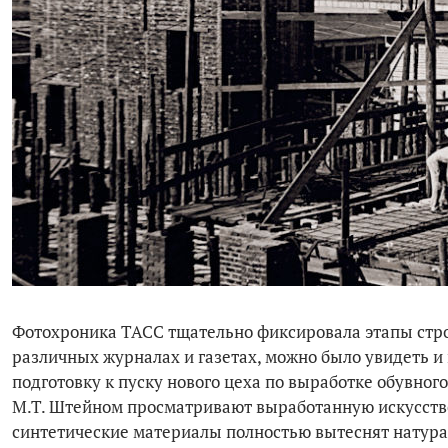
Фотохроника ТАСС тщательно фиксировала этапы стро
различных журналах и газетах, можно было увидеть и
подготовку к пуску нового цеха по выработке обувног
М.Т. Штейном просматривают выработанную искусствен
синтетические материалы полностью вытеснят натура