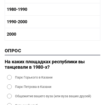
1960 - 1970 социальные объекты
1960-1970 промышленность
1970-1980 история
1980-1990
1960-1970 культура
1970-1980 промышленность
1970-1980 культура
1980 -1990 история
1990-2000
1970 - 1980 быт
1980-1990 промышленность
1980-1990 культура
1990-2000 история
2000
1980 - 1990 быт
1990-2000 промышленность
1990-2000 культура
2000 история
ОПРОС
2000 промышленность
2000 культура
На каких площадках республики вы
танцевали в 1980-х?
Парк Горького в Казани
Парк Петрова в Казани
Общежитие вашего вуза (или вуза ваших друзей)