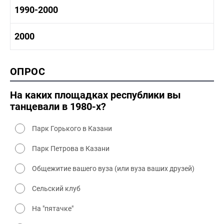
1970-1980 культура
1980 -1990 история
1990-2000
1970 - 1980 быт
1980-1990 промышленность
1980-1990 культура
1990-2000 история
2000
1980 - 1990 быт
1990-2000 промышленность
1990-2000 культура
2000 история
ОПРОС
2000 промышленность
2000 культура
На каких площадках республики вы
танцевали в 1980-х?
Парк Горького в Казани
Парк Петрова в Казани
Общежитие вашего вуза (или вуза ваших друзей)
Сельский клуб
На "пятачке"