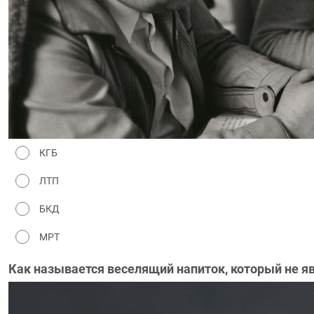
КГБ
ЛТП
БКД
МРТ