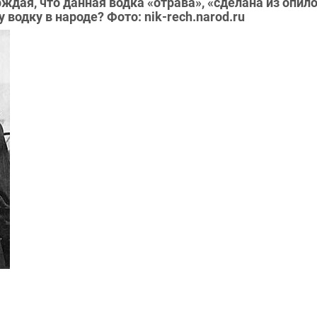
ждая, что данная водка «отрава», «сделана из опило
многих доводит «почти до гроба». Как называли эту водку в народе? Фото: nik-rech.narod.ru