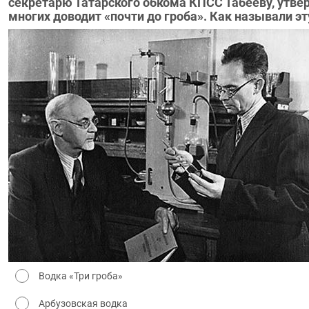
секретарю Татарского обкома КПСС Табееву, утвер
Водка «Три гроба»
Арбузовская водка