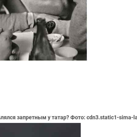
Как называется веселящий напиток, который не являлся запретным у татар? Фото: cd