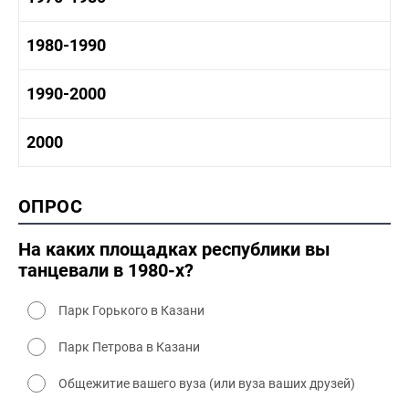
1960 - 1970 социальные объекты
1960-1970 промышленность
1970-1980 история
1980-1990
1960-1970 культура
1970-1980 промышленность
1970-1980 культура
1980 -1990 история
1990-2000
1970 - 1980 быт
1980-1990 промышленность
1980-1990 культура
1990-2000 история
2000
1980 - 1990 быт
1990-2000 промышленность
1990-2000 культура
2000 история
ОПРОС
2000 промышленность
2000 культура
На каких площадках республики вы
танцевали в 1980-х?
Парк Горького в Казани
Парк Петрова в Казани
Общежитие вашего вуза (или вуза ваших друзей)