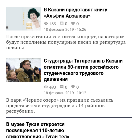
В Казани представят книгу
«Альфия Авзалова»
483
0
0
18 февраль 2019 - 15:26
После презентации состоится концерт, на котором
будут исполнены популярные песни из репертуара
певицы.
Студотряды Татарстана в Казани
отметили 60-летие российского
студенческого трудового
движения
490
0
0
18 февраль 2019 - 10:12
В парк «Черное озеро» на праздник съехались
представители студотрядов из 14 районов
республики.
В музее Тукая откроется
посвященная 110-летию
стихотворения «Туган тел»