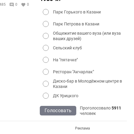
485
0
0
Парк Горького в Казани
Парк Петрова в Казани
Общежитие вашего вуза (или вуза
ваших друзей)
Сельский клуб
На "пятачке"
Ресторан "Акчарлак"
Диско-бар в Молодёжном центре в
Казани
ДК Урицкого
Проголосовало
5911
Голосовать
человек
Реклама