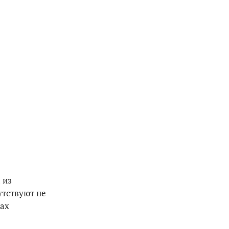
 из
утствуют не
ках