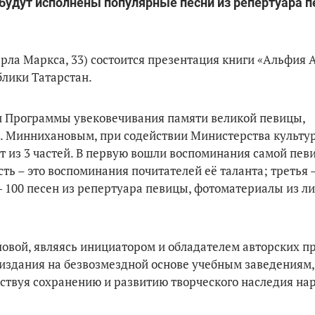
 будут исполнены популярные песни из репертуара 
Карла Маркса, 33) состоится презентация книги «Альфия 
блики Татарстан.
и Программы увековечивания памяти великой певицы,
Н. Миннихановым, при содействии Министерства культу
т из 3 частей. В первую вошли воспоминания самой пев
сть – это воспоминания почитателей её таланта; третья 
- 100 песен из репертуара певицы, фотоматериалы из л
овой, являясь инициатором и обладателем авторских пр
 издания на безвозмездной основе учебным заведениям,
бствуя сохранению и развитию творческого наследия на