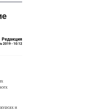
ие
Редакция
ь 2019 - 10:12
.
их
всех
нкурсах и