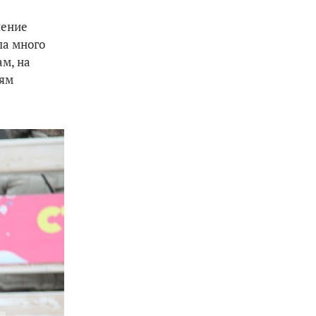
ление
ла много
м, на
лям