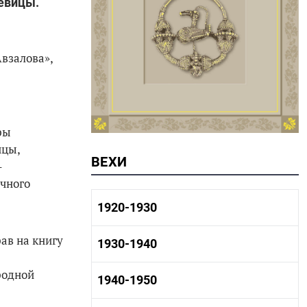
певицы.
Авзалова»,
ры
ицы,
ВЕХИ
–
ичного
1920-1930
ав на книгу
1920-1930 история
1930-1940
1920-1930 промышленность
1920-1930 культура
родной
1930-1940 история
1940-1950
1930-1940 промышленность
1930-1940 культура