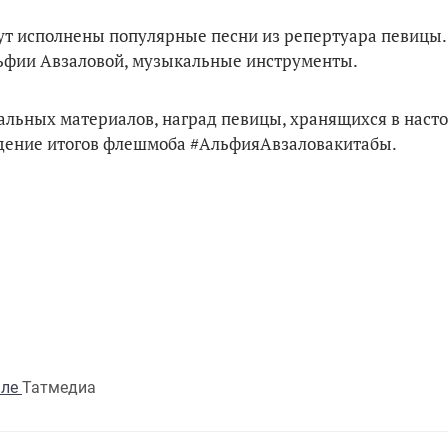
дут исполнены популярные песни из репертуара певицы. 
ьфии Авзаловой, музыкальные инструменты.
льных материалов, наград певицы, хранящихся в наст
едение итогов флешмоба #АльфияАвзаловакитабы.
але
Татмедиа