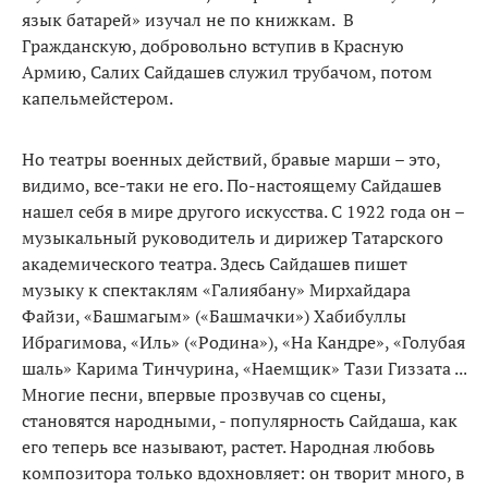
язык батарей» изучал не по книжкам. В
Гражданскую, добровольно вступив в Красную
Армию, Салих Сайдашев служил трубачом, потом
капельмейстером.
Но театры военных действий, бравые марши – это,
видимо, все-таки не его. По-настоящему Сайдашев
нашел себя в мире другого искусства. С 1922 года он –
музыкальный руководитель и дирижер Татарского
академического театра. Здесь Сайдашев пишет
музыку к спектаклям «Галиябану» Мирхайдара
Файзи, «Башмагым» («Башмачки») Хабибуллы
Ибрагимова, «Иль» («Родина»), «На Кандре», «Голубая
шаль» Карима Тинчурина, «Наемщик» Тази Гиззата ...
Многие песни, впервые прозвучав со сцены,
становятся народными, - популярность Сайдаша, как
его теперь все называют, растет. Народная любовь
композитора только вдохновляет: он творит много, в