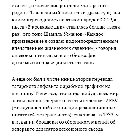
сэйли…, означавшие рождение татарского
радио… Талантливый писатель и драматург, чьи
книги переводились на языки народов СССР, а
пьеса «В кровавые дни» ставилась больше тысяч
раз - это тоже Шамиль Усманов. «Каждое
произведение я создаю под непосредственным
впечатлением жизненных явлений», - говорил
он своим читателям, и его биография
доказывала справедливость его слов.
А еще он был в числе инициаторов перевода
татарского алфавита с арабской графики на
латиницу. И мечтал, что когда-нибудь весь мир
заговорит на эсперанто: состоял членом IAREV
(международной ассоциации революционных
писателей-эсперантистов), участвовал в 1933-м
в издании брошюры со сборником мнений об
эсперанто делегатов всесоюзного съезда