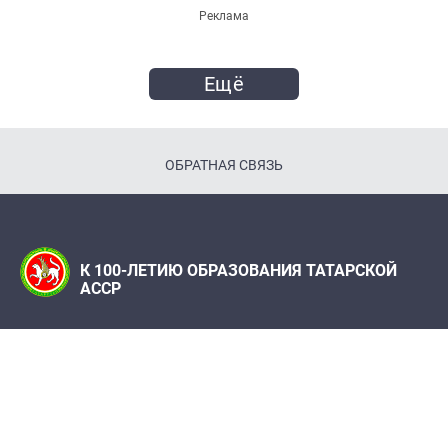
Реклама
Ещё
ОБРАТНАЯ СВЯЗЬ
К 100-ЛЕТИЮ ОБРАЗОВАНИЯ ТАТАРСКОЙ
АССР
Телефон:
(843) 222 09 79
Адрес редакции: Редакция журнала "Татарстан",
420066, г. Казань, ул. Декабристов, 2
100let.tassr@mail.ru
При поддержке Института истории им. Ш. Марджани