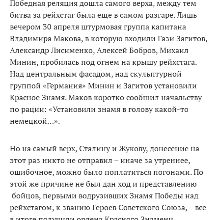
Победная реляция дошла самого верха, между тем
битва за рейхстаг была еще в самом разгаре. Лишь
вечером 30 апреля штурмовая группа капитана
Владимира Макова, в которую входили Гази Загитов,
Александр Лисименко, Алексей Бобров, Михаил
Минин, пробилась под огнем на крышу рейхстага.
Над центральным фасадом, над скульптурной
группой «Германия» Минин и Загитов установили
Красное Знамя. Маков коротко сообщил начальству
по рации: «Установили знамя в голову какой-то
немецкой…».
Но на самый верх, Сталину и Жукову, донесение на
этот раз никто не отправил – иначе за утреннее,
ошибочное, можно было поплатиться погонами. По
этой же причине не был дан ход и представлению
бойцов, первыми водрузивших Знамя Победы над
рейхстагом, к званию Героев Советского Союза, – все
в итоге получили ордена Красного Знамени.