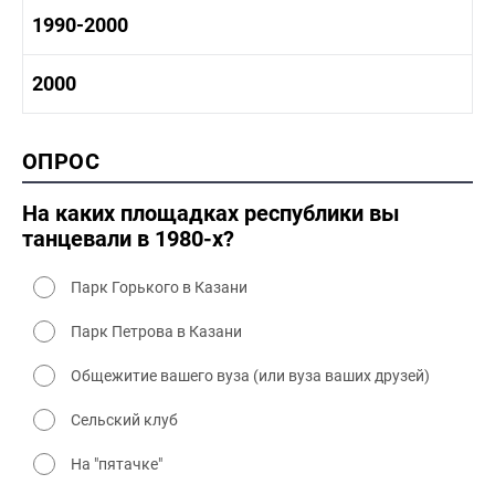
1970-1980 культура
1980 -1990 история
1990-2000
1970 - 1980 быт
1980-1990 промышленность
1980-1990 культура
1990-2000 история
2000
1980 - 1990 быт
1990-2000 промышленность
1990-2000 культура
2000 история
ОПРОС
2000 промышленность
2000 культура
На каких площадках республики вы
танцевали в 1980-х?
Парк Горького в Казани
Парк Петрова в Казани
Общежитие вашего вуза (или вуза ваших друзей)
Сельский клуб
На "пятачке"