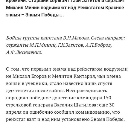
времени. Старший сержант Гази Загитов и сержант
Михаил Минин поднимают над Рейхстагом Красное
знамя – Знамя Победы...
Бойцы группы капитана В.Н.Макова. Слева направо:
сержанты М.П.Минин, Г.К.Загитов, А.П.Бобров,
А.Ф.Лисименко.
О том, что первыми знамя над рейхстагом водрузили
не Михаил Егоров и Мелитон Кантария, чьи имена
вошли в учебники, стало известно лишь спустя
десятилетия после войны. Несправедливость
породило победное донесение командира 150
стрелковой генерала Василия Шатилова: еще 30
апреля он ошибочно сообщил командованию, что
рейхстаг взят и над ним установлено Знамя Победы.