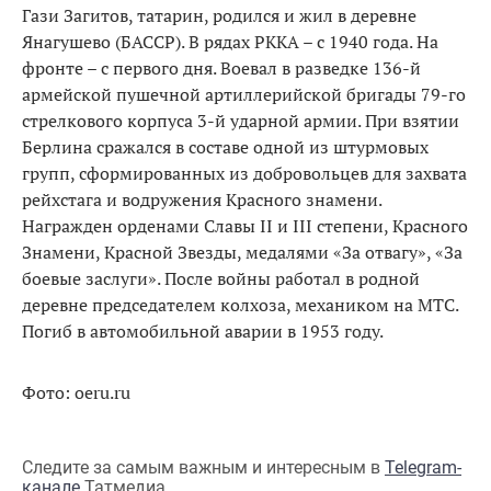
Гази Загитов, татарин, родился и жил в деревне
Янагушево (БАССР). В рядах РККА – с 1940 года. На
фронте – с первого дня. Воевал в разведке 136-й
армейской пушечной артиллерийской бригады 79-го
стрелкового корпуса 3-й ударной армии. При взятии
Берлина сражался в составе одной из штурмовых
групп, сформированных из добровольцев для захвата
рейхстага и водружения Красного знамени.
Награжден орденами Славы II и III степени, Красного
Знамени, Красной Звезды, медалями «За отвагу», «За
боевые заслуги». После войны работал в родной
деревне председателем колхоза, механиком на МТС.
Погиб в автомобильной аварии в 1953 году.
Фото: oeru.ru
Следите за самым важным и интересным в
Telegram-
канале
Татмедиа