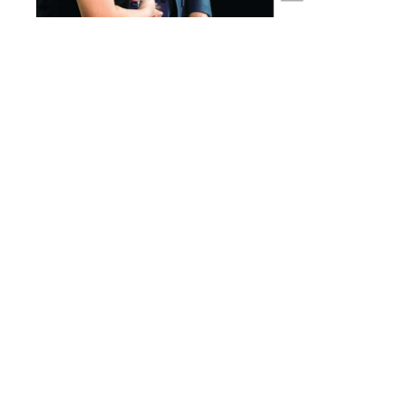
Кстати:
Первый редактор журнала Александр Таняев
проработал в издании меньше года. В 1921-м
ЦК РКП(б) командировал его на работу в
Среднюю Азию. По¬том были Институт Красной
профессуры в Москве, защита докторской,
работа в Ураль¬ском обкоме ВКП(б), в Народном
комиссариате просвещения РСФСР и арест в
1937-м… На свободу после 19 лет ГУЛАГа Таняев
вышел лишь в 1956-м.
В 1965 году профессор Института истории
партии при ЦК КПСС Александр Таняев побывал
в Казани. В Доме печати на Баумана, в клубе
Тукая, встретился с журналистами. «Я, конечно,