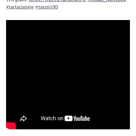
#tartarianew
#тасср100