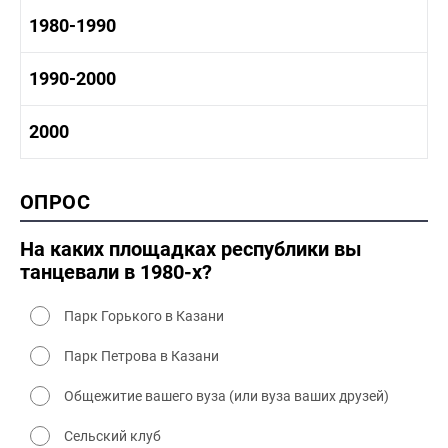
1960-1970 промышленность
1970-1980 история
1980-1990
1960-1970 культура
1970-1980 промышленность
1970-1980 культура
1980 -1990 история
1990-2000
1970 - 1980 быт
1980-1990 промышленность
1980-1990 культура
1990-2000 история
2000
1980 - 1990 быт
1990-2000 промышленность
1990-2000 культура
2000 история
ОПРОС
2000 промышленность
2000 культура
На каких площадках республики вы
танцевали в 1980-х?
Парк Горького в Казани
Парк Петрова в Казани
Общежитие вашего вуза (или вуза ваших друзей)
Сельский клуб