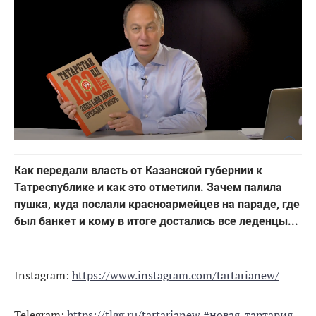
Как передали власть от Казанской губернии к
Татреспублике и как это отметили. Зачем палила
пушка, куда послали красноармейцев на параде, где
был банкет и кому в итоге достались все леденцы...
Instagram:
https://www.instagram.com/tartarianew/
Telegram:
https://tlgg.ru/tartarianew
#новая_тартария