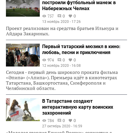
построили футбольный манеж в
Набережных Челнах
757
0
0
13 ноябрь 2020 - 17:26
Проект реализован на средства братьев Ильнура и
Айдара Закариных.
Первый татарский мюзикл в кино:
любовь, песни и приключения
974
0
0
12 ноябрь 2020 - 16:08
Сегодня - первый день широкого проката фильма
«Әпипә» («Апипа»). Премьера идёт в кинотеатрах
Татарстана, Башкортостана, Симферополя и
Челябинской области.
В Татарстане создают
интерактивную карту воинских
захоронений
784
0
0
27 октябрь 2020 - 16:59
«Молодая гвардия Единой России» совместно с