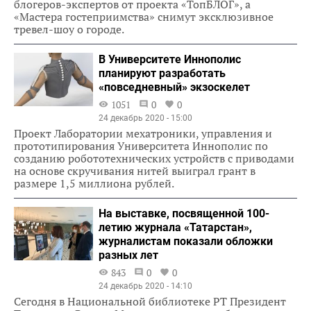
блогеров-экспертов от проекта «ТопБЛОГ», а
«Мастера гостеприимства» снимут эксклюзивное
тревел-шоу о городе.
В Университете Иннополис
планируют разработать
«повседневный» экзоскелет
1051
0
0
24 декабрь 2020 - 15:00
Проект Лаборатории мехатроники, управления и
прототипирования Университета Иннополис по
созданию робототехнических устройств с приводами
на основе скручивания нитей выиграл грант в
размере 1,5 миллиона рублей.
На выставке, посвященной 100-
летию журнала «Татарстан»,
журналистам показали обложки
разных лет
843
0
0
24 декабрь 2020 - 14:10
Сегодня в Национальной библиотеке РТ Президент