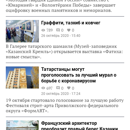
«Юнармией» и «Волонтёрами Победы» завершает
оцифровку военных памятников и мемориалов.
Граффити, тазхиб и ковчег
789
0
0
26 октябрь 2020 - 15:40
В Галерее татарского шамаиля (Музей-заповедник
«Казанский Кремль») открывается выставка «Фатиха:
новые смыслы».
Татарстанцы могут
проголосовать за лучший мурал о
борьбе с коронавирусом
697
0
0
20 октябрь 2020 - 17:24
19 октября стартовало голосование за лучшую работу
Фестиваля стрит-арта Приволжского федерального
округа «ФормART».
Французский архитектор
преобразит правый берег Казанки