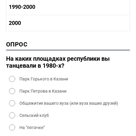
1970-1980 культура
1980 -1990 история
1990-2000
1970 - 1980 быт
1980-1990 промышленность
1980-1990 культура
1990-2000 история
2000
1980 - 1990 быт
1990-2000 промышленность
1990-2000 культура
2000 история
ОПРОС
2000 промышленность
2000 культура
На каких площадках республики вы
танцевали в 1980-х?
Парк Горького в Казани
Парк Петрова в Казани
Общежитие вашего вуза (или вуза ваших друзей)
Сельский клуб
На "пятачке"