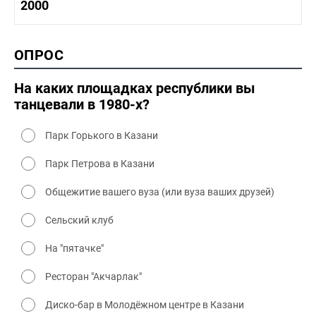
1990-2000 история
2000
1980 - 1990 быт
1990-2000 промышленность
1990-2000 культура
2000 история
ОПРОС
2000 промышленность
2000 культура
На каких площадках республики вы
танцевали в 1980-х?
Парк Горького в Казани
Парк Петрова в Казани
Общежитие вашего вуза (или вуза ваших друзей)
Сельский клуб
На "пятачке"
Ресторан "Акчарлак"
Диско-бар в Молодёжном центре в Казани