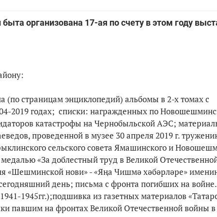
и быта организована 17-ая по счету в этом году выс
району:
 (по страницам энциклопедий) альбомы в 2-х томах с
004-2019 годах; списки: награжденных по Новошешмин
квидаторов катастрофы на Чернобыльской АЭС; материа
ведов, проведенной в музее 30 апреля 2019 г. тружени
Ерыклинского сельского совета Ямашинского и Новошеш
 медалью «За доблестный труд в Великой Отечественно
вления «Шешминской нови» - «Яңа Чишмә хәбәрләре» имени
 сегодняшний день; письма с фронта погибших на войне
(1941-1945гг.);подшивка из газетных материалов «Татар
ники павшим на фронтах Великой Отечественной войны в