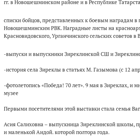
гг. в Новошешминском районе и в Республике Татарста
списки бойцов, представленных к боевым наградам в
Новошешминским РВК. Наградные листы на красноарм
Красновидовского, Урганчинского сельских советов в 
-выпуски и выпускники Зиреклинской СШ и Зиреклинс
-история села Зиреклы в статьях М. Газымова (с 12 апре
-фотолетопись «Победа! 70 лет». 9 мая в Зиреклах, и
музее
Первыми посетителями этой выставки стала семья Ва
Асия Салиховна – выпускница Зиреклинской школы, п
и маленькой Аидой. которой полтора года.