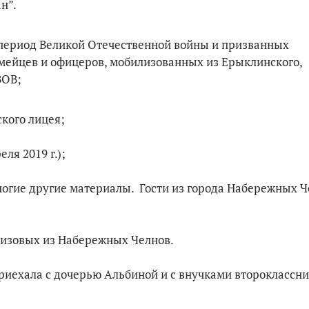
н”.
 период Великой Отечественной войны и призванных
ейцев и офицеров, мобилизованных из Ерыклинского,
ВОВ;
кого лицея;
ля 2019 г.);
 многие другие материалы. Гости из города Набережных Ч
гизовых из Набережных Челнов.
риехала с дочерью Альбиной и с внучками второклассн