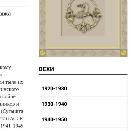
тавка
скому
ВЕХИ
лы
ки тыла по
1920-1930
минского
й войне
нников и
1920-1930 история
1930-1940
1920-1930 промышленность
. (Сугышта
1920-1930 культура
стан АССР
1930-1940 история
1940-1950
1930-1940 промышленность
 1941-1945
1930-1940 культура