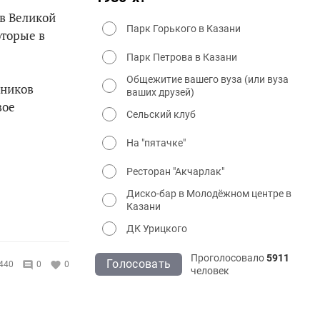
в Великой
Парк Горького в Казани
оторые в
Парк Петрова в Казани
Общежитие вашего вуза (или вуза
дников
ваших друзей)
вое
Сельский клуб
На "пятачке"
Ресторан "Акчарлак"
Диско-бар в Молодёжном центре в
Казани
ДК Урицкого
Проголосовало
5911
Голосовать
440
0
0
человек