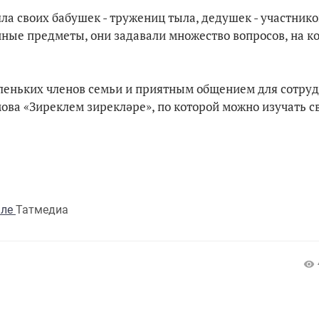
а своих бабушек - тружениц тыла, дедушек - участнико
ные предметы, они задавали множество вопросов, на к
леньких членов семьи и приятным общением для сотру
ова «Зиреклем зирекләре», по которой можно изучать с
але
Татмедиа