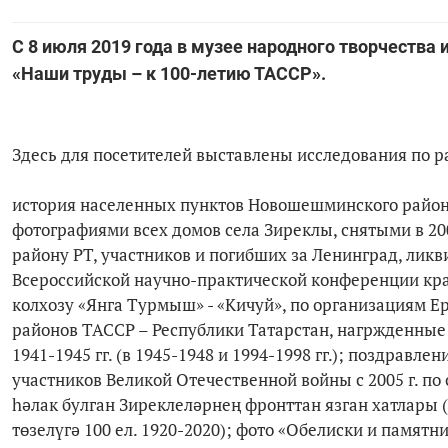
С 8 июля 2019 года в музее народного творчества 
«Наши труды – к 100-летию ТАССР».
Здесь для посетителей выставлены исследования по 
история населенных пунктов Новошешминского района
фотографиями всех домов села Зиреклы, снятыми в 2
району РТ, участников и погибших за Ленинград, ли
Всероссийской научно-практической конференции крае
колхозу «Янга Турмыш» - «Кичуй», по организациям 
районов ТАССР – Республики Татарстан, нагржденные
1941-1945 гг. (в 1945-1948 и 1994-1998 гг.); поздра
участников Великой Отечественной войны с 2005 г. по
һәлак булган Зиреклеләрнең фронттан язган хатлары 
төзелүгә 100 ел. 1920-2020); фото «Обелиски и памят