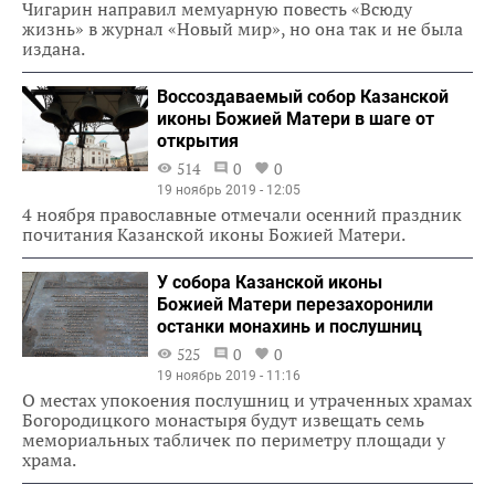
Чигарин направил мемуарную повесть «Всюду
жизнь» в журнал «Новый мир», но она так и не была
издана.
Воссоздаваемый собор Казанской
иконы Божией Матери в шаге от
открытия
514
0
0
19 ноябрь 2019 - 12:05
4 ноября православные отмечали осенний праздник
почитания Казанской иконы Божией Матери.
У собора Казанской иконы
Божией Матери перезахоронили
останки монахинь и послушниц
525
0
0
19 ноябрь 2019 - 11:16
О местах упокоения послушниц и утраченных храмах
Богородицкого монастыря будут извещать семь
мемориальных табличек по периметру площади у
храма.