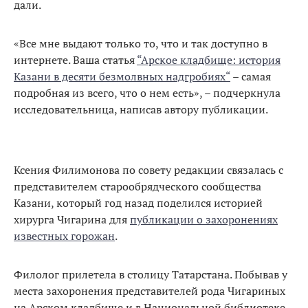
дали.
«Все мне выдают только то, что и так доступно в
интернете. Ваша статья
“Арское кладбище: история
Казани в десяти безмолвных надгробиях“
– самая
подробная из всего, что о нем есть», – подчеркнула
исследовательница, написав автору публикации.
Ксения Филимонова по совету редакции связалась с
представителем старообрядческого сообщества
Казани, который год назад поделился историей
хирурга Чигарина для
публикации о захоронениях
известных горожан
.
Филолог прилетела в столицу Татарстана. Побывав у
места захоронения представителей рода Чигариных
на Арском кладбище и в Национальной библиотеке,