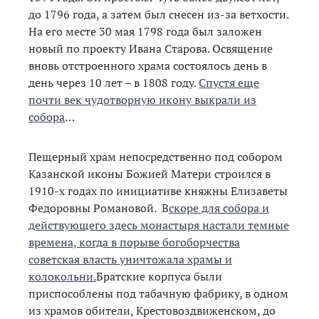
до 1796 года, а затем был снесен из-за ветхости.
На его месте 30 мая 1798 года был заложен
новый по проекту Ивана Старова. Освящение
вновь отстроенного храма состоялось день в
день через 10 лет – в 1808 году.
Спустя еще
почти век чудотворную икону выкрали из
собора
…
Пещерный храм непосредственно под собором
Казанской иконы Божией Матери строился в
1910-х годах по инициативе княжны Елизаветы
Федоровны Романовой. В
скоре для собора и
действующего здесь монастыря настали темные
времена, когда в порыве богоборчества
советская власть уничтожала храмы и
колокольни.
Братские корпуса были
приспособлены под табачную фабрику, в одном
из храмов обители, Крестовоздвиженском, до