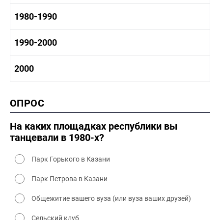
1960-1970 промышленность
1970-1980 история
1980-1990
1960-1970 культура
1970-1980 промышленность
1970-1980 культура
1980 -1990 история
1990-2000
1970 - 1980 быт
1980-1990 промышленность
1980-1990 культура
1990-2000 история
2000
1980 - 1990 быт
1990-2000 промышленность
1990-2000 культура
2000 история
ОПРОС
2000 промышленность
2000 культура
На каких площадках республики вы
танцевали в 1980-х?
Парк Горького в Казани
Парк Петрова в Казани
Общежитие вашего вуза (или вуза ваших друзей)
Сельский клуб