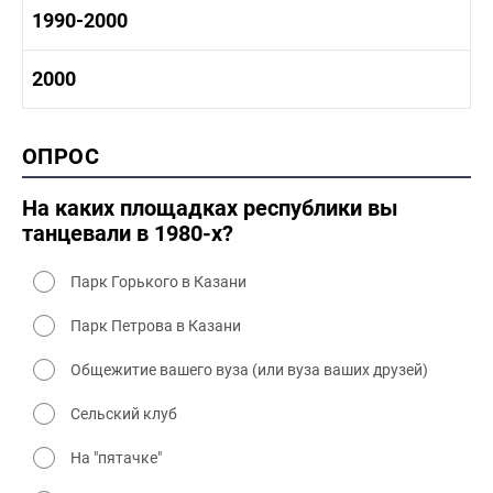
1980 -1990 история
1990-2000
1970 - 1980 быт
1980-1990 промышленность
1980-1990 культура
1990-2000 история
2000
1980 - 1990 быт
1990-2000 промышленность
1990-2000 культура
2000 история
ОПРОС
2000 промышленность
2000 культура
На каких площадках республики вы
танцевали в 1980-х?
Парк Горького в Казани
Парк Петрова в Казани
Общежитие вашего вуза (или вуза ваших друзей)
Сельский клуб
На "пятачке"