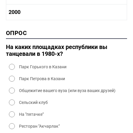
1980-1990 промышленность
1980-1990 культура
1990-2000 история
2000
1980 - 1990 быт
1990-2000 промышленность
1990-2000 культура
2000 история
ОПРОС
2000 промышленность
2000 культура
На каких площадках республики вы
танцевали в 1980-х?
Парк Горького в Казани
Парк Петрова в Казани
Общежитие вашего вуза (или вуза ваших друзей)
Сельский клуб
На "пятачке"
Ресторан "Акчарлак"