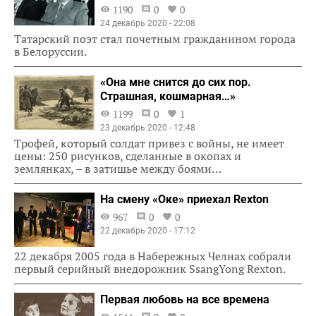
1190
0
0
24 декабрь 2020 - 22:08
Татарский поэт стал почетным гражданином города
в Белоруссии.
«Она мне снится до сих пор.
Страшная, кошмарная…»
1199
0
1
23 декабрь 2020 - 12:48
Трофей, который солдат привез с войны, не имеет
цены: 250 рисунков, сделанные в окопах и
землянках, – в затишье между боями…
На смену «Оке» приехал Rexton
967
0
0
22 декабрь 2020 - 17:12
22 декабря 2005 года в Набережных Челнах собрали
первый серийный внедорожник SsangYong Rexton.
Первая любовь на все времена