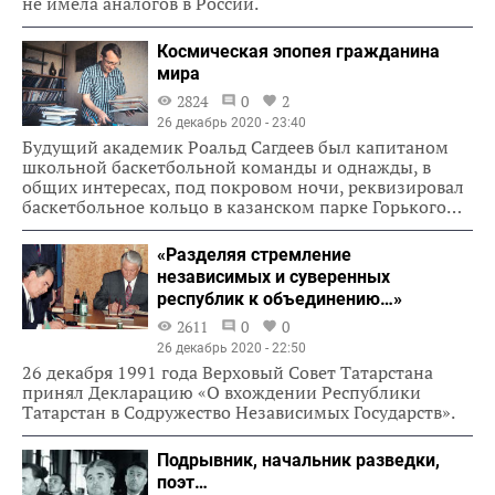
не имела аналогов в России.
Космическая эпопея гражданина
мира
2824
0
2
26 декабрь 2020 - 23:40
Будущий академик Роальд Сагдеев был капитаном
школьной баскетбольной команды и однажды, в
общих интересах, под покровом ночи, реквизировал
баскетбольное кольцо в казанском парке Горького…
«Разделяя стремление
независимых и суверенных
республик к объединению…»
2611
0
0
26 декабрь 2020 - 22:50
26 декабря 1991 года Верховый Совет Татарстана
принял Декларацию «О вхождении Республики
Татарстан в Содружество Независимых Государств».
Подрывник, начальник разведки,
поэт…