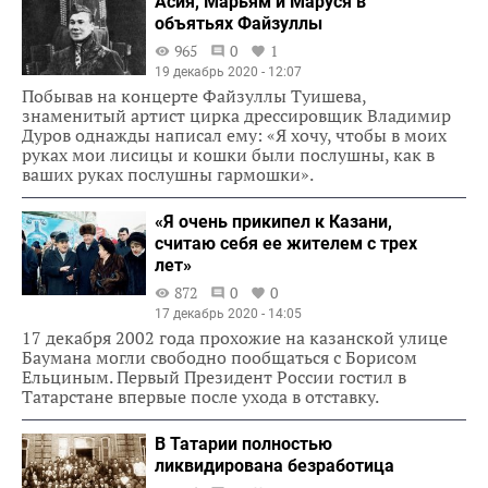
Асия, Марьям и Маруся в
объятьях Файзуллы
965
0
1
19 декабрь 2020 - 12:07
Побывав на концерте Файзуллы Туишева,
знаменитый артист цирка дрессировщик Владимир
Дуров однажды написал ему: «Я хочу, чтобы в моих
руках мои лисицы и кошки были послушны, как в
ваших руках послушны гармошки».
«Я очень прикипел к Казани,
считаю себя ее жителем с трех
лет»
872
0
0
17 декабрь 2020 - 14:05
17 декабря 2002 года прохожие на казанской улице
Баумана могли свободно пообщаться с Борисом
Ельциным. Первый Президент России гостил в
Татарстане впервые после ухода в отставку.
В Татарии полностью
ликвидирована безработица