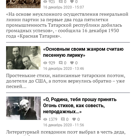
925
0
0
16 декабрь 2020 - 15:07
«На основе неуклонного осуществления генеральной
линии партии за первые два года пятилетки
промышленность Татарской республики добилась
громадных успехов», - сообщила 16 декабря 1930
года «Красная Татария».
«Основным своим жанром считаю
песенную лирику»
929
0
0
16 декабрь 2020 - 13:46
Простенькие стихи, написанные татарским поэтом,
долетели до США, а потом вернулись обратно – уже
песней…
«О, Родина, тебя прошу принять
Огонь стихов, как совесть,
непродажных…»
1379
0
0
16 декабрь 2020 - 11:56
Литературный псевдоним поэт выбрал в честь деда,