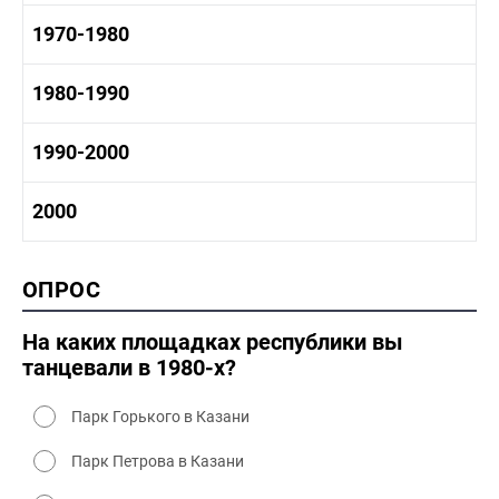
1950-1960 промышленность
1960-1970 история
1970-1980
1950-1960 культура
1960 - 1970 социальные объекты
1960-1970 промышленность
1970-1980 история
1980-1990
1960-1970 культура
1970-1980 промышленность
1970-1980 культура
1980 -1990 история
1990-2000
1970 - 1980 быт
1980-1990 промышленность
1980-1990 культура
1990-2000 история
2000
1980 - 1990 быт
1990-2000 промышленность
1990-2000 культура
2000 история
ОПРОС
2000 промышленность
2000 культура
На каких площадках республики вы
танцевали в 1980-х?
Парк Горького в Казани
Парк Петрова в Казани