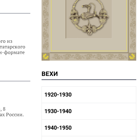
го из
татарского
йн-формате
ВЕХИ
1920-1930
, 8
1920-1930 история
1930-1940
ах России.
1920-1930 промышленность
1920-1930 культура
1930-1940 история
1940-1950
1930-1940 промышленность
1930-1940 культура