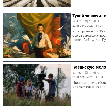
Тукай зазвучит 
821
0
2
22 апрель 2020 - 14:05
26 апреля весь Та
основоположников 
поэта Габдуллы Ту
Казанскую моло
807
0
0
22 апрель 2020 - 11:08
Прошедшим отбор 
увлекательных инт