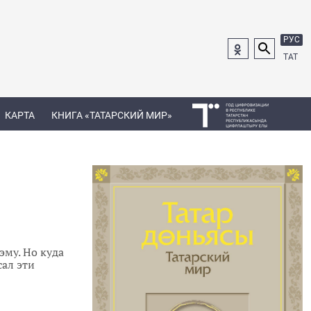
РУС
ТАТ
КАРТА
КНИГА «ТАТАРСКИЙ МИР»
эму. Но куда
сал эти