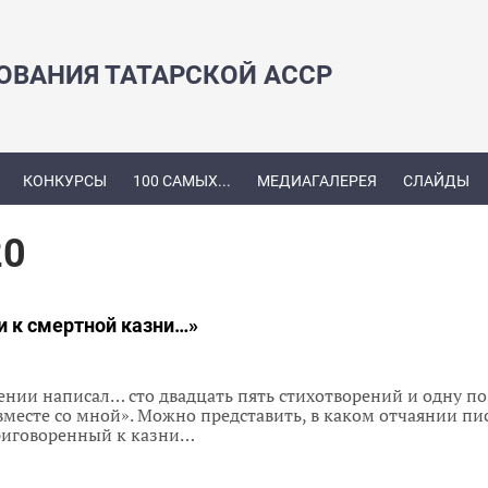
ЗОВАНИЯ ТАТАРСКОЙ АССР
КОНКУРСЫ
100 САМЫХ...
МЕДИАГАЛЕРЕЯ
СЛАЙДЫ
20
и к смертной казни…»
чении написал… сто двадцать пять стихотворений и одну по
месте со мной». Можно представить, в каком отчаянии пи
приговоренный к казни…