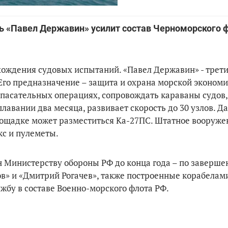
ь «Павел Державин» усилит состав Черноморского ф
хождения судовых испытаний. «Павел Державин» - трет
 Его предназначение – защита и охрана морской эконом
спасательных операциях, сопровождать караваны судов,
лавании два месяца, развивает скорость до 30 узлов. Д
лощадке может разместиться Ка-27ПС. Штатное вооруже
кс и пулеметы.
 Министерству обороны РФ до конца года – по заверш
ов» и «Дмитрий Рогачев», также построенные корабелам
ужбу в составе Военно-морского флота РФ.