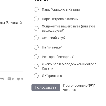
Парк Горького в Казани
Парк Петрова в Казани
оды Великой
Общежитие вашего вуза (или вуза
ваших друзей)
Сельский клуб
На "пятачке"
Ресторан "Акчарлак"
Диско-бар в Молодёжном центре в
Казани
ДК Урицкого
798
0
0
Проголосовало
5911
Голосовать
человек