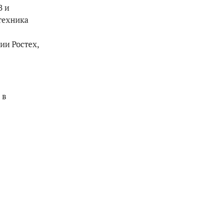
З и
техника
ии Ростех,
 в