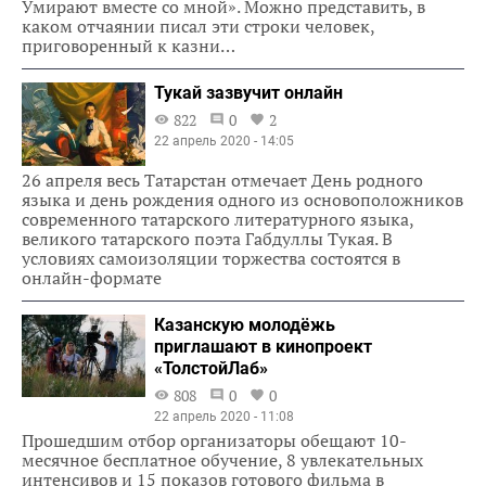
Умирают вместе со мной». Можно представить, в
каком отчаянии писал эти строки человек,
приговоренный к казни…
Тукай зазвучит онлайн
822
0
2
22 апрель 2020 - 14:05
26 апреля весь Татарстан отмечает День родного
языка и день рождения одного из основоположников
современного татарского литературного языка,
великого татарского поэта Габдуллы Тукая. В
условиях самоизоляции торжества состоятся в
онлайн-формате
Казанскую молодёжь
приглашают в кинопроект
«ТолстойЛаб»
808
0
0
22 апрель 2020 - 11:08
Прошедшим отбор организаторы обещают 10-
месячное бесплатное обучение, 8 увлекательных
интенсивов и 15 показов готового фильма в