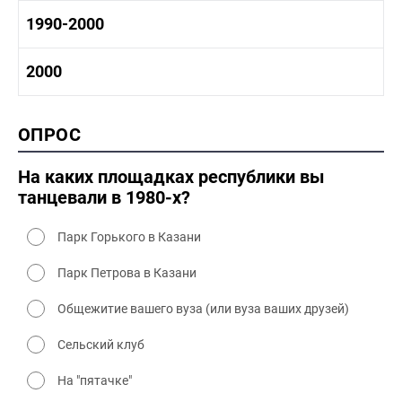
1970-1980 культура
1980 -1990 история
1990-2000
1970 - 1980 быт
1980-1990 промышленность
1980-1990 культура
1990-2000 история
2000
1980 - 1990 быт
1990-2000 промышленность
1990-2000 культура
2000 история
ОПРОС
2000 промышленность
2000 культура
На каких площадках республики вы
танцевали в 1980-х?
Парк Горького в Казани
Парк Петрова в Казани
Общежитие вашего вуза (или вуза ваших друзей)
Сельский клуб
На "пятачке"