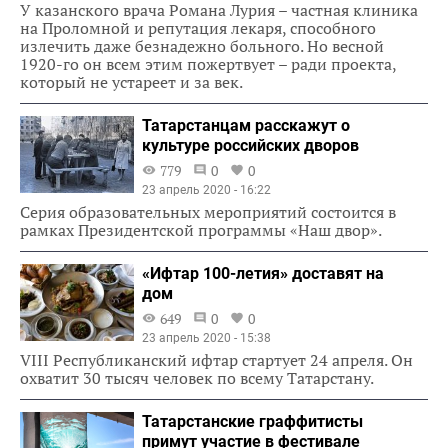
У казанского врача Романа Лурия – частная клиника
на Проломной и репутация лекаря, способного
излечить даже безнадежно больного. Но весной
1920-го он всем этим пожертвует – ради проекта,
который не устареет и за век.
Татарстанцам расскажут о
культуре российских дворов
779
0
0
23 апрель 2020 - 16:22
Серия образовательных мероприятий состоится в
рамках Президентской программы «Наш двор».
«Ифтар 100-летия» доставят на
дом
649
0
0
23 апрель 2020 - 15:38
VIII Республиканский ифтар стартует 24 апреля. Он
охватит 30 тысяч человек по всему Татарстану.
Татарстанские граффитисты
примут участие в фестивале