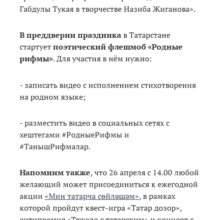
Габдулы Тукая в творчестве Назиба Жиганова».
В преддверии праздника
в Татарстане
стартует
поэтический флешмоб «Родные
рифмы»
. Для участия в нём нужно:
- записать видео с исполнением стихотворения
на родном языке;
- разместить видео в социальных сетях с
хештегами #РодныеРифмы и
#ТанышРифмалар.
Напомним также
, что 26 апреля с 14.00 любой
желающий может присоединиться к ежегодной
акции
«Мин татарча сөйләшәм»
, в рамках
которой пройдут квест-игра «Татар дозор»,
антипремия «Тяжело с татарским» и концерт с