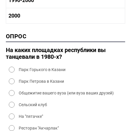
1990-2000
1980-1990 промышленность
1980-1990 культура
1990-2000 история
2000
1980 - 1990 быт
1990-2000 промышленность
1990-2000 культура
2000 история
ОПРОС
2000 промышленность
2000 культура
На каких площадках республики вы
танцевали в 1980-х?
Парк Горького в Казани
Парк Петрова в Казани
Общежитие вашего вуза (или вуза ваших друзей)
Сельский клуб
На "пятачке"
Ресторан "Акчарлак"