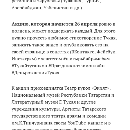
регионов и зарубежья (Чувашия, Турция,
Азербайджан, Узбекистан и др.).
Акцию, которая начнется 26 апреля
ровно в
полдень, может поддержать каждый. Для этого
нужно прочесть любимое стихотворение Тукая,
записать такое видео и опубликовать его на
своей странице в соцсетях (ВКонтакте, Фейсбук,
Инстаграм) с хештегом #шигырьбәйрәмеһәм
#Тукайтуганкөн #Праздникпоэзиионлайн
#ДеньрожденияТукая.
К акции присоединятся Театр кукол «Экият»,
Национальный музей Республики Татарстан и
Литературный музей Г. Тукая и другие
учреждения культуры. Артисты Татарского
государственного театра драмы и комедии
им.К.Тинчуринана своем YouTube-канале и в
аккаунтах театра в соцсетях будут читать