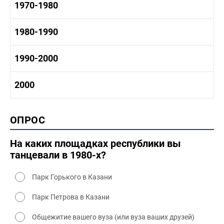
1960-1970 история
1970-1980
1950-1960 культура
1960 - 1970 социальные объекты
1960-1970 промышленность
1970-1980 история
1980-1990
1960-1970 культура
1970-1980 промышленность
1970-1980 культура
1980 -1990 история
1990-2000
1970 - 1980 быт
1980-1990 промышленность
1980-1990 культура
1990-2000 история
2000
1980 - 1990 быт
1990-2000 промышленность
1990-2000 культура
2000 история
ОПРОС
2000 промышленность
2000 культура
На каких площадках республики вы
танцевали в 1980-х?
Парк Горького в Казани
Парк Петрова в Казани
Общежитие вашего вуза (или вуза ваших друзей)