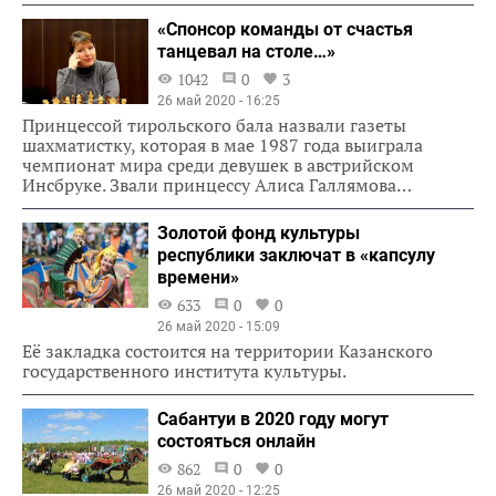
«Спонсор команды от счастья
танцевал на столе…»
1042
0
3
26 май 2020 - 16:25
Принцессой тирольского бала назвали газеты
шахматистку, которая в мае 1987 года выиграла
чемпионат мира среди девушек в австрийском
Инсбруке. Звали принцессу Алиса Галлямова…
Золотой фонд культуры
республики заключат в «капсулу
времени»
633
0
0
26 май 2020 - 15:09
Её закладка состоится на территории Казанского
государственного института культуры.
Сабантуи в 2020 году могут
состояться онлайн
862
0
0
26 май 2020 - 12:25