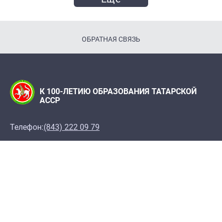
ОБРАТНАЯ СВЯЗЬ
К 100-ЛЕТИЮ ОБРАЗОВАНИЯ ТАТАРСКОЙ
АССР
Телефон:
(843) 222 09 79
Адрес редакции: Редакция журнала "Татарстан",
420066, г. Казань, ул. Декабристов, 2
100let.tassr@mail.ru
При поддержке Института истории им. Ш. Марджани
АН РТ, Института татарской энциклопедии и
регионоведения Академии наук Республики
Татарстан, Архивов Республики Татарстан,
Национального музея РТ