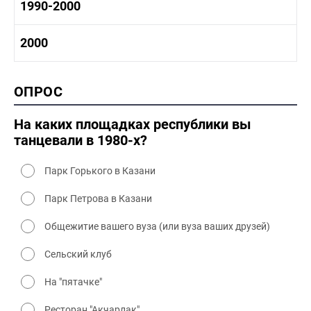
1980 -1990 история
1990-2000
1970 - 1980 быт
1980-1990 промышленность
1980-1990 культура
1990-2000 история
2000
1980 - 1990 быт
1990-2000 промышленность
1990-2000 культура
2000 история
ОПРОС
2000 промышленность
2000 культура
На каких площадках республики вы
танцевали в 1980-х?
Парк Горького в Казани
Парк Петрова в Казани
Общежитие вашего вуза (или вуза ваших друзей)
Сельский клуб
На "пятачке"
Ресторан "Акчарлак"