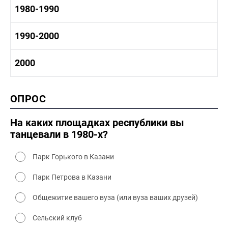
1970-1980 история
1980-1990
1960-1970 культура
1970-1980 промышленность
1970-1980 культура
1980 -1990 история
1990-2000
1970 - 1980 быт
1980-1990 промышленность
1980-1990 культура
1990-2000 история
2000
1980 - 1990 быт
1990-2000 промышленность
1990-2000 культура
2000 история
ОПРОС
2000 промышленность
2000 культура
На каких площадках республики вы
танцевали в 1980-х?
Парк Горького в Казани
Парк Петрова в Казани
Общежитие вашего вуза (или вуза ваших друзей)
Сельский клуб