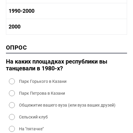
1970-1980 культура
1980 -1990 история
1990-2000
1970 - 1980 быт
1980-1990 промышленность
1980-1990 культура
1990-2000 история
2000
1980 - 1990 быт
1990-2000 промышленность
1990-2000 культура
2000 история
ОПРОС
2000 промышленность
2000 культура
На каких площадках республики вы
танцевали в 1980-х?
Парк Горького в Казани
Парк Петрова в Казани
Общежитие вашего вуза (или вуза ваших друзей)
Сельский клуб
На "пятачке"