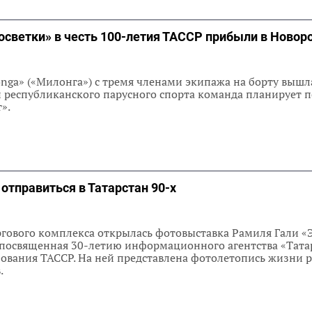
осветки» в честь 100-летия ТАССР прибыли в Новор
onga» («Милонга») с тремя членами экипажа на борту вышл
и республиканского парусного спорта команда планирует 
т».
отправиться в Татарстан 90-х
гового комплекса открылась фотовыставка Рамиля Гали «Э
 посвященная 30-летию информационного агентства «Тат
ования ТАССР. На ней представлена фотолетопись жизни 
.