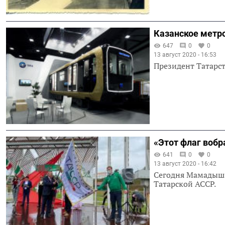
Казанское метр
647
0
0
13 август 2020 - 16:53
Президент Татарст
«Этот флаг вобр
641
0
0
13 август 2020 - 16:42
Сегодня Мамадыш 
Татарской АССР.