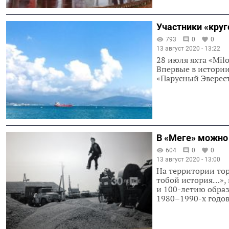
Участники «круг
793
0
0
13 август 2020 - 13:22
28 июля яхта «Mil
Впервые в истори
«Парусный Эверес
В «Меге» можно 
604
0
0
13 август 2020 - 13:00
На территории тор
тобой история…»,
и 100-летию образ
1980–1990-х годов