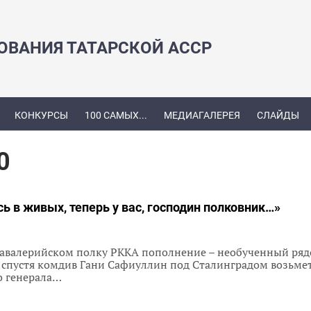
ЗОВАНИЯ ТАТАРСКОЙ АССР
КОНКУРСЫ
100 САМЫХ...
МЕДИАГАЛЕРЕЯ
СЛАЙДЫ
0
сь в живых, теперь у вас, господин полковник…»
 кавалерийском полку РККА пополнение – необученный ря
 спустя комдив Гани Сафиуллин под Сталинградом возьмет
о генерала…