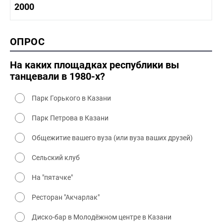
1990-2000 история
2000
1980 - 1990 быт
1990-2000 промышленность
1990-2000 культура
2000 история
ОПРОС
2000 промышленность
2000 культура
На каких площадках республики вы
танцевали в 1980-х?
Парк Горького в Казани
Парк Петрова в Казани
Общежитие вашего вуза (или вуза ваших друзей)
Сельский клуб
На "пятачке"
Ресторан "Акчарлак"
Диско-бар в Молодёжном центре в Казани