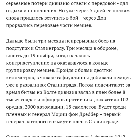
серьезные потери дивизию отвели с передовой - для
отдыха и пополнения. Но уже через 5 дней ее полкам
снова пришлось вступить в бой – через Дон
прорвались передовые части немцев.
Дальше были три месяца непрерывных боев на
подступах к Сталинграду. Три месяца в обороне,
вплоть до 19 ноября, когда началось
контрнаступление на оказавшуюся в кольце
группировку немцев. Пройдя с боями десятки
километров, в январе сафиуллинцы добивали немцев
уже в развалинах Сталинграда. Потом подсчитают: за
время битвы на Волге дивизия взяла в плен более 8
тысяч солдат и офицеров противника, захватила 102
орудия, 2000 автомашин, 18 самолетов. Будет среди
пленных и генерал Мориц фон Дреббер – первый
генерал, которого возьмут в плен в Сталинграде.
О том, как это случилось, расскажет 1 февраля 1943