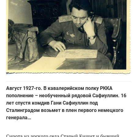
Август 1927-го. В кавалерийском полку РККА
пополнение – необученный рядовой Сафиуллин. 16
лет спустя комдив Гани Сафиуллин под
Сталинградом возьмет в плен первого немецкого
генерала…
Сирота из арского села Старый Кишит и бывший