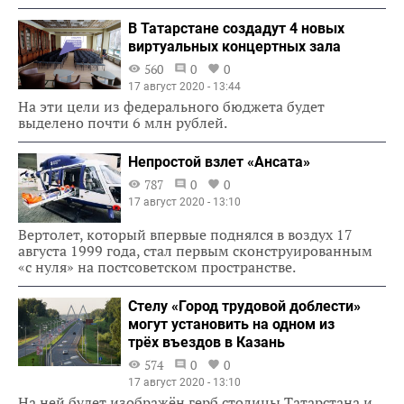
В Татарстане создадут 4 новых
виртуальных концертных зала
560
0
0
17 август 2020 - 13:44
На эти цели из федерального бюджета будет
выделено почти 6 млн рублей.
Непростой взлет «Ансата»
787
0
0
17 август 2020 - 13:10
Вертолет, который впервые поднялся в воздух 17
августа 1999 года, стал первым сконструированным
«с нуля» на постсоветском пространстве.
Стелу «Город трудовой доблести»
могут установить на одном из
трёх въездов в Казань
574
0
0
17 август 2020 - 13:10
На ней будет изображён герб столицы Татарстана и