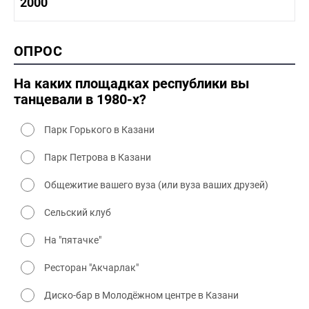
1990-2000 история
2000
1980 - 1990 быт
1990-2000 промышленность
1990-2000 культура
2000 история
ОПРОС
2000 промышленность
2000 культура
На каких площадках республики вы
танцевали в 1980-х?
Парк Горького в Казани
Парк Петрова в Казани
Общежитие вашего вуза (или вуза ваших друзей)
Сельский клуб
На "пятачке"
Ресторан "Акчарлак"
Диско-бар в Молодёжном центре в Казани