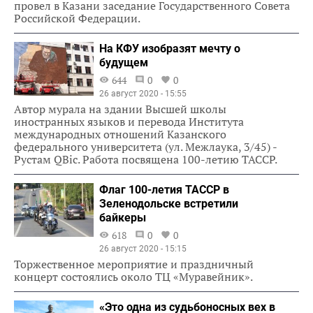
провел в Казани заседание Государственного Совета
Российской Федерации.
На КФУ изобразят мечту о
будущем
644
0
0
26 август 2020 - 15:55
Автор мурала на здании Высшей школы
иностранных языков и перевода Института
международных отношений Казанского
федерального университета (ул. Межлаука, 3/45) -
Рустам QBic. Работа посвящена 100-летию ТАССР.
Флаг 100-летия ТАССР в
Зеленодольске встретили
байкеры
618
0
0
26 август 2020 - 15:15
Торжественное мероприятие и праздничный
концерт состоялись около ТЦ «Муравейник».
«Это одна из судьбоносных вех в