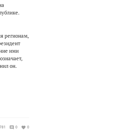
на
публике.
я регионам,
резидент
ание ими
означает,
нил он.
781
0
0