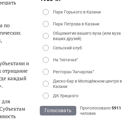
 решать
Парк Горького в Казани
Парк Петрова в Казани
а по
гических
Общежитие вашего вуза (или вуза
ваших друзей)
,
Сельский клуб
На "пятачке"
убъектами и
к отрицание
Ресторан "Акчарлак"
 где каждый
Диско-бар в Молодёжном центре в
».
Казани
ДК Урицкого
 для
 Субъектам
Проголосовало
5911
Голосовать
человек
енность