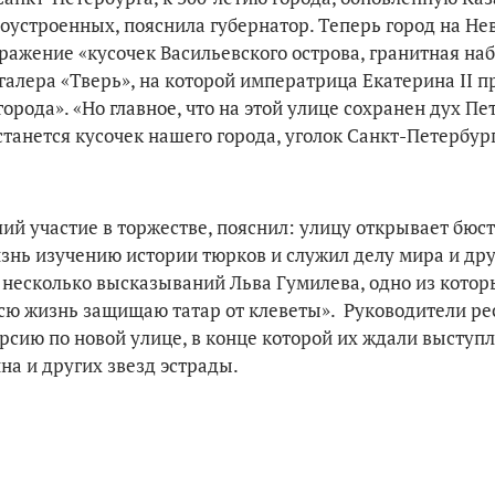
гоустроенных, пояснила губернатор. Теперь город на Не
тражение «кусочек Васильевского острова, гранитная на
алера «Тверь», на которой императрица Екатерина II п
города». «Но главное, что на этой улице сохранен дух Пе
танется кусочек нашего города, уголок Санкт-Петербурга
 участие в торжестве, пояснил: улицу открывает бюст
изнь изучению истории тюрков и служил делу мира и д
 несколько высказываний Льва Гумилева, одно из котор
всю жизнь защищаю татар от клеветы». Руководители ре
рсию по новой улице, в конце которой их ждали выступ
а и других звезд эстрады.