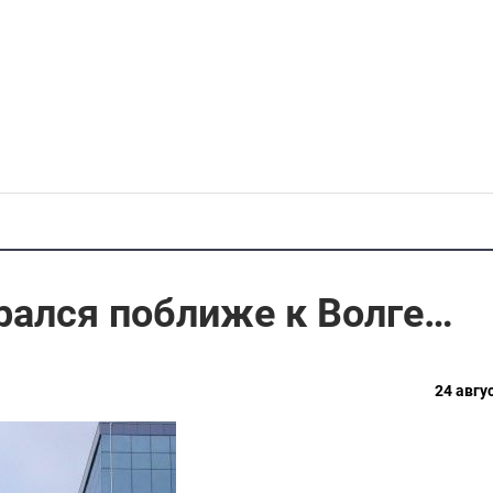
рался поближе к Волге…
24 авгус