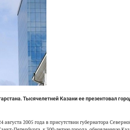
арстана. Тысячелетней Казани ее презентовал горо
 августа 2005 года в присутствии губернатора Северн
анкт-Петербурга, к 300-летию города, обновленную Ка