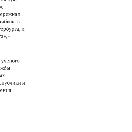
ве
бережная
рибыла в
тербурга, и
», -
 ученого-
ружбы
ых
спублики и
ления