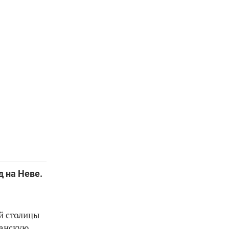
д на Неве.
ой столицы
занскую