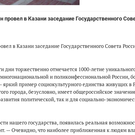
н провел в Казани заседание Государственного Сов
ровел в Казани заседание Государственного Совета Росс
ти дни торжественно отмечается 1000-летие уникальног
 многонациональной и поликонфессиональной России, бо
— яркий пример социокультурного единства живущих в 
того города, безусловно, имеет общероссийское значение
развития политической, так и для социально-экономиче
ности нашего государства, появилась реальная возможно
нт. — Очевидно, что наиболее приближенная к людям вл