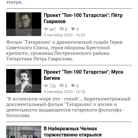
театра.
Проект "Топ-100 Татарстан": Пётр
Гаврилов
667
0
0
9 сентябрь 2020 - 16:24
Фильм "Татаркино" о драматической судьбе Героя
Советского Союза, героя обороны Брестской
крепости, уроженца Пестречинского района
Татарстана Петра Гаврилова.
Проект "Топ-100 Татарстан": Муса
Бигиев
726
0
0
9 сентябрь 2020 - 16:18
"В исламском мире это - гений"... Короткометражный
документальный фильм "Татаркино" о жизни и
деятельности выдающегося татарского философа -
богослова.
В Набережных Челнах
торжественно открылся