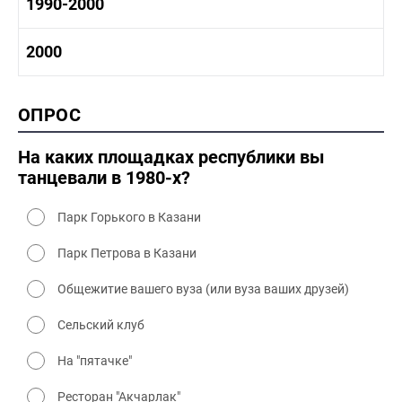
1980 -1990 история
1990-2000
1970 - 1980 быт
1980-1990 промышленность
1980-1990 культура
1990-2000 история
2000
1980 - 1990 быт
1990-2000 промышленность
1990-2000 культура
2000 история
ОПРОС
2000 промышленность
2000 культура
На каких площадках республики вы
танцевали в 1980-х?
Парк Горького в Казани
Парк Петрова в Казани
Общежитие вашего вуза (или вуза ваших друзей)
Сельский клуб
На "пятачке"
Ресторан "Акчарлак"