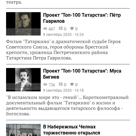
театра.
Проект "Топ-100 Татарстан": Пётр
Гаврилов
667
0
0
9 сентябрь 2020 - 16:24
Фильм "Татаркино" о драматической судьбе Героя
Советского Союза, героя обороны Брестской
крепости, уроженца Пестречинского района
Татарстана Петра Гаврилова.
Проект "Топ-100 Татарстан": Муса
Бигиев
726
0
0
9 сентябрь 2020 - 16:18
"В исламском мире это - гений"... Короткометражный
документальный фильм "Татаркино" о жизни и
деятельности выдающегося татарского философа -
богослова.
В Набережных Челнах
торжественно открылся