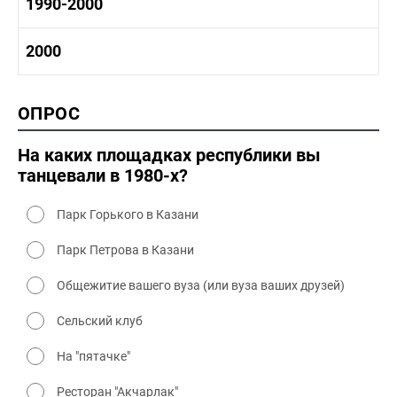
1980 -1990 история
1990-2000
1970 - 1980 быт
1980-1990 промышленность
1980-1990 культура
1990-2000 история
2000
1980 - 1990 быт
1990-2000 промышленность
1990-2000 культура
2000 история
ОПРОС
2000 промышленность
2000 культура
На каких площадках республики вы
танцевали в 1980-х?
Парк Горького в Казани
Парк Петрова в Казани
Общежитие вашего вуза (или вуза ваших друзей)
Сельский клуб
На "пятачке"
Ресторан "Акчарлак"