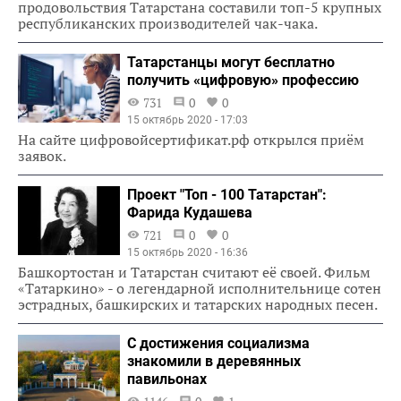
продовольствия Татарстана составили топ-5 крупных
республиканских производителей чак-чака.
Татарстанцы могут бесплатно
получить «цифровую» профессию
731
0
0
15 октябрь 2020 - 17:03
На сайте цифровойсертификат.рф открылся приём
заявок.
Проект "Топ - 100 Татарстан":
Фарида Кудашева
721
0
0
15 октябрь 2020 - 16:36
Башкортостан и Татарстан считают её своей. Фильм
«Татаркино» - о легендарной исполнительнице сотен
эстрадных, башкирских и татарских народных песен.
С достижения социализма
знакомили в деревянных
павильонах