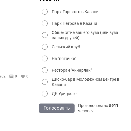
Парк Горького в Казани
Парк Петрова в Казани
Общежитие вашего вуза (или вуза
ваших друзей)
Сельский клуб
На "пятачке"
Ресторан "Акчарлак"
902
0
0
Диско-бар в Молодёжном центре в
Казани
ДК Урицкого
Проголосовало
5911
Голосовать
человек