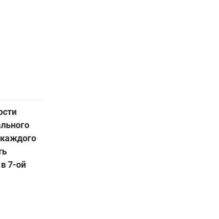
ости
ального
 каждого
ть
в 7-ой