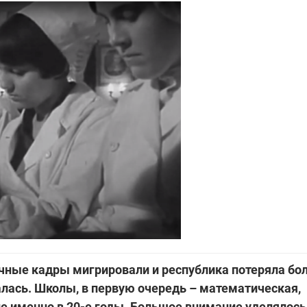
аучные кадры мигрировали и республика потеряла б
лась. Школы, в первую очередь – математическая,
ие именно в 20-е годы. Большое внимание уделялос