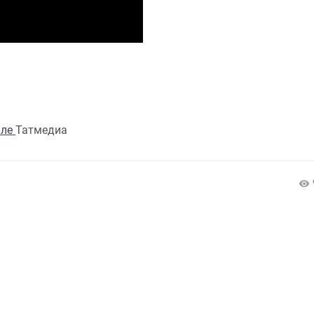
але
Татмедиа