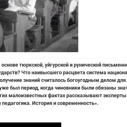
а основе тюркской, уйгурской и рунической письменн
ударств? Что наивысшего расцвета система национ
получение знаний считалось богоугодным делом для
уже был период, когда чиновники были обязаны зна
ругих малоизвестных фактах рассказывают эксперты 
педагогика. История и современность».