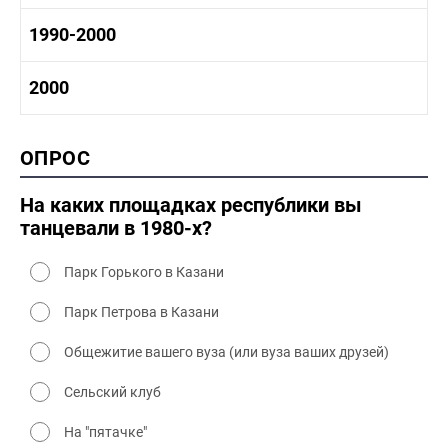
1970-1980 культура
1980 -1990 история
1990-2000
1970 - 1980 быт
1980-1990 промышленность
1980-1990 культура
1990-2000 история
2000
1980 - 1990 быт
1990-2000 промышленность
1990-2000 культура
2000 история
ОПРОС
2000 промышленность
2000 культура
На каких площадках республики вы
танцевали в 1980-х?
Парк Горького в Казани
Парк Петрова в Казани
Общежитие вашего вуза (или вуза ваших друзей)
Сельский клуб
На "пятачке"