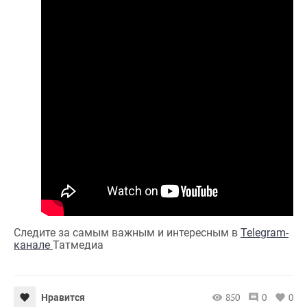
Следите за самым важным и интересным в
Telegram-
канале
Татмедиа
850
0
0
Нравится