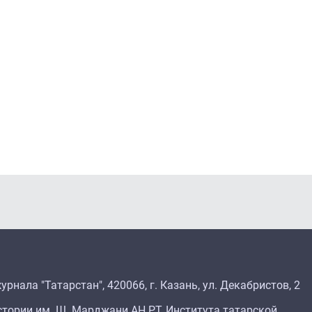
рнала "Татарстан", 420066, г. Казань, ул. Декабристов, 2
тории им. Ш. Марджани АН РТ, Института татарской